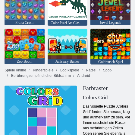
Fruita Crush
Juwel Legende
Color Pixel Art Classic Classic
Zoo Boom
Janissary Battles
Goldrausch Spiel
Spiele online
Kinderspiele
Logikspiele
Rätsel
Spot-
Berührungsempfindlicher Bildschirm
Android
Farbraster
Colors Grid
Das visuelle Puzzle „Colors
Grid“ fordert Sie heraus, klug
und aufmerksam zu sein. Vor
Ihnen erscheint ein Raster
aus mehrfarbigen Zellen.
Oben sehen Sie ebenfalls