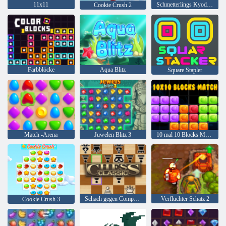
11x11
Schmetterlings Kyodai HD
Cookie Crush 2
Farbblöcke
Aqua Blitz
Square Stapler
Match -Arena
Juwelen Blitz 3
10 mal 10 Blocks Match
Schach gegen Computer
Verfluchter Schatz 2
Cookie Crush 3