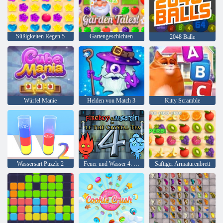
Süßigkeiten Regen 5
Gartengeschichten
2048 Bälle
Würfel Manie
Helden von Match 3
Kitty Scramble
Wassersart Puzzle 2
Feuer und Wasser 4: Kristalltempel
Saftiger Armaturenbrett