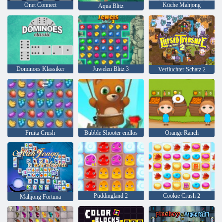
Onet Connect
Küche Mahjong
Aqua Blitz
Dominoes Klassiker
Juwelen Blitz 3
Verfluchter Schatz 2
Fruita Crush
Bubble Shooter endlos
Orange Ranch
Puddingland 2
Cookie Crush 2
Mahjong Fortuna