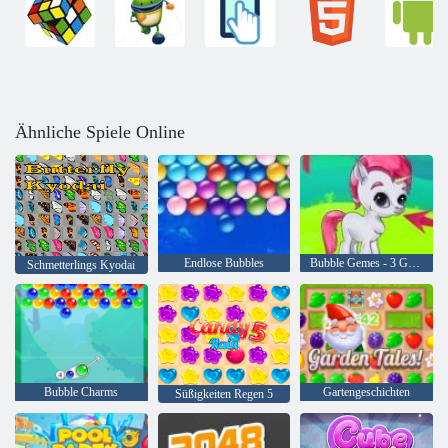
Ähnliche Spiele Online
Endlose Bubbles
Bubble Gemes - 3 Gewinnt
Schmetterlings Kyodai
Bubble Charms
Gartengeschichten
Süßigkeiten Regen 5