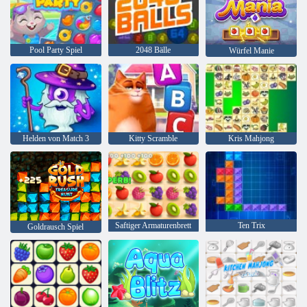
Pool Party Spiel
2048 Bälle
Würfel Manie
Helden von Match 3
Kitty Scramble
Kris Mahjong
Saftiger Armaturenbrett
Ten Trix
Goldrausch Spiel