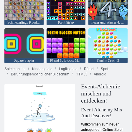
Schmetterlings Kyodai HD
Feuer und Wasser 4: Kristalltempel
Farbblöcke
Square Stapler
10 mal 10 Blocks Match
Cookie Crush 3
Spiele online
Kinderspiele
Logikspiele
Rätsel
Spot-
Berührungsempfindlicher Bildschirm
HTML5
Android
Event-Alchemie
mischen und
entdecken!
Event Alchemy Mix
And Discover!
Willkommen zum neuen
aufregenden Online-Spiel