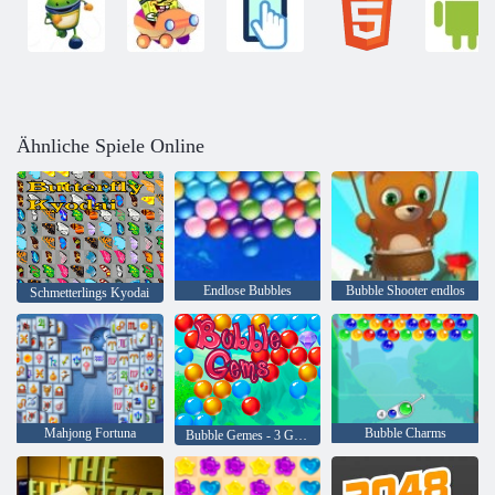
Ähnliche Spiele Online
Endlose Bubbles
Bubble Shooter endlos
Schmetterlings Kyodai
Mahjong Fortuna
Bubble Charms
Bubble Gemes - 3 Gewinnt