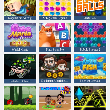
Kogama der Aufzug
Süßigkeiten Regen 5
2048 Bälle
Würfel Manie
Kitty Scramble
Bubble Shooter 2
Die letzten Überlebenden
Fisch im Leerlauf
Bob der Räuber 3