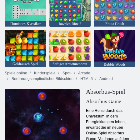
Dominoes Klassiker
Fruita Crush
Juwelen Blitz 3
Goldrausch Spiel
Saftiger Armaturenbrett
Bubble Woods
Spiele online
Kinderspiele
Spot-
Arcade
Berührungsempfindlicher Bildschirm
HTML5
Android
Absorbus-Spiel
Absorbus Game
Eine Reise durch das
Universum, in dem
Energieklumpen leben,
erwartet Sie im neuen
Online-Spiel Absorbus
Game. Vor Ihnen auf dem