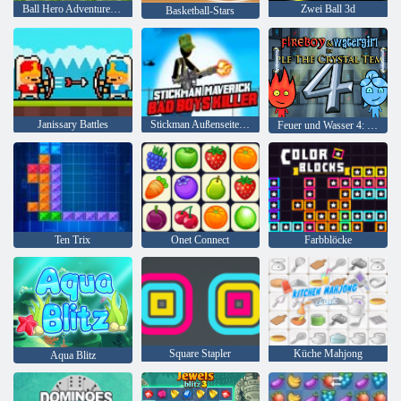
Ball Hero Adventure: Roter Schlagball
Zwei Ball 3d
Basketball-Stars
Janissary Battles
Stickman Außenseiter Bad Boys Mörder
Feuer und Wasser 4: Kristalltempel
Ten Trix
Onet Connect
Farbblöcke
Square Stapler
Küche Mahjong
Aqua Blitz