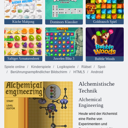
Küche Mahjong
Goldrausch Spiel
Dominoes Klassiker
Saftiger Armaturenbrett
Juwelen Blitz 3
Bubble Woods
Spiele online
Kinderspiele
Logikspiele
Rätsel
Spot-
Berührungsempfindlicher Bildschirm
HTML5
Android
Alchemistische
Technik
Alchemical
Engineering
Heute wird der Alchemist
eine Reihe von
Experimenten und