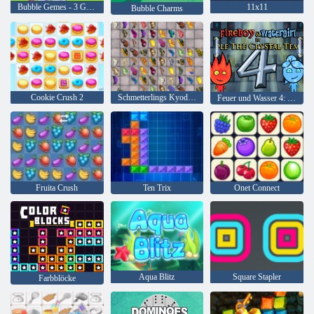
Bubble Gemes - 3 Gewinnt
11x11
Bubble Charms
Cookie Crush 2
Schmetterlings Kyodai HD
Feuer und Wasser 4: Kristalltempel
Fruita Crush
Ten Trix
Onet Connect
Aqua Blitz
Square Stapler
Farbblöcke