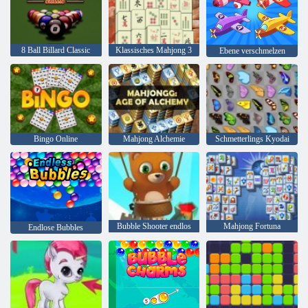
8 Ball Billard Classic
Klassisches Mahjong 3
Ebene verschmelzen
Bingo Online
Mahjong Alchemie
Schmetterlings Kyodai
Bubble Shooter endlos
Mahjong Fortuna
Endlose Bubbles