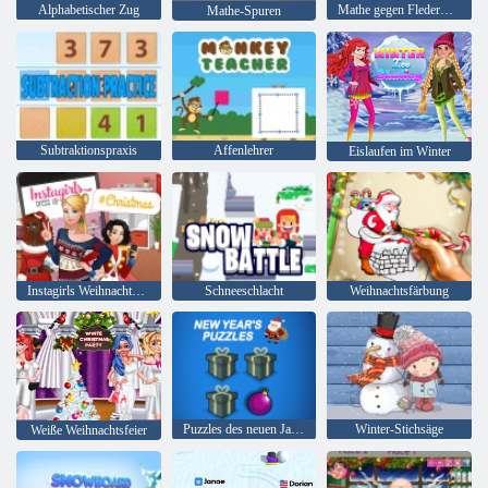
Alphabetischer Zug
Mathe gegen Fledermaus
Mathe-Spuren
Subtraktionspraxis
Affenlehrer
Eislaufen im Winter
Instagirls Weihnachtskleid
Schneeschlacht
Weihnachtsfärbung
Puzzles des neuen Jahres
Winter-Stichsäge
Weiße Weihnachtsfeier