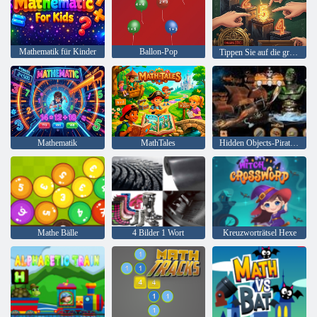
Mathematik für Kinder
Ballon-Pop
Tippen Sie auf die größte Zahl
Mathematik
MathTales
Hidden Objects-Piraten-Schatz
Mathe Bälle
4 Bilder 1 Wort
Kreuzworträtsel Hexe