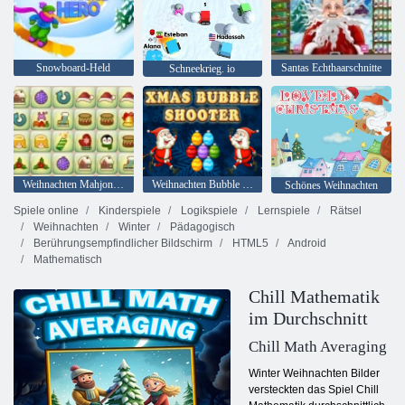
Snowboard-Held
Santas Echthaarschnitte
Schneekrieg. io
Weihnachten Mahjong Connect Paare
Weihnachten Bubble Shooter
Schönes Weihnachten
Spiele online
Kinderspiele
Logikspiele
Lernspiele
Rätsel
Weihnachten
Winter
Pädagogisch
Berührungsempfindlicher Bildschirm
HTML5
Android
Mathematisch
Chill Mathematik
im Durchschnitt
Chill Math Averaging
Winter Weihnachten Bilder
versteckten das Spiel Chill