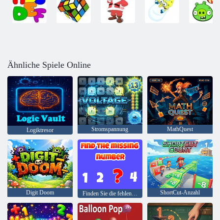
Ähnliche Spiele Online
Stromspannung
MathQuest
Logiktresor
Digit Doom
ShortCut-Anzahl
Finden Sie die fehlende Nummer