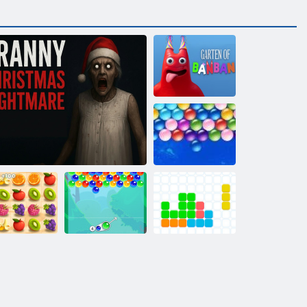
Garten von
BanBan
Endlose Bubbles
Saftiger
maturenbrett
Oma-Weihnachtsalbtraum
Bubble Charms
11x11