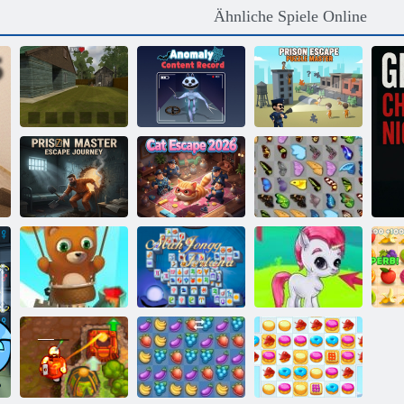
Ähnliche Spiele Online
Schoolboy
Anomalie-
Gefängnisflucht-
Escape 2
Inhaltsdatensatz
Rätselmeister
Gefängnismeister:
Katzenflucht
Schmetterlings
Fluchtreise
2026
Kyodai
Bubble Shooter
Mahjong
Bubble Gemes -
endlos
Fortuna
3 Gewinnt
Ar