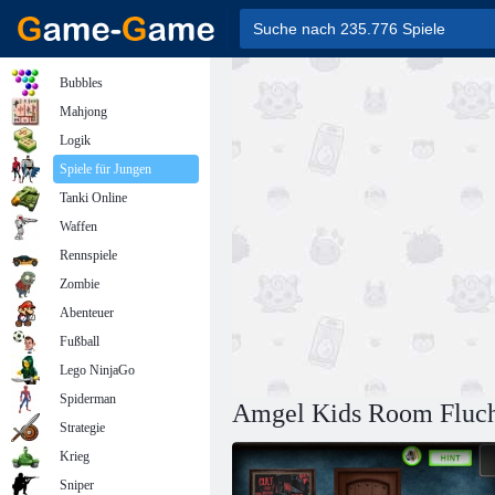
Bubbles
Mahjong
Logik
Spiele für Jungen
Tanki Online
Waffen
Rennspiele
Zombie
Abenteuer
Fußball
Lego NinjaGo
Spiderman
Amgel Kids Room Fluch
Strategie
Krieg
Sniper