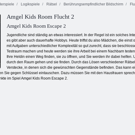
erspiele
Logikspiele
Rätsel
Berührungsempfindlicher Bildschirm
Flu
Amgel Kids Room Flucht 2
Verfluchter
Schatz 2
Fruita Crush
Cookie Crush 2
Amgel Kids Room Escape 2
Jugendliche sind ständig an etwas interessiert. In der Regel ist ein solches In
es gibt aber auch dauerhafte Hobbys. Heute triffst du also Mädchen, die eins
mit Aufgaben unterschiedlicher Komplexität so gut zurecht, dass sie beschloss
Testraum machen und heute werden sie ihre Arbeit bei einem Nachbarn testen
Ihre Heldin einen Weg finden, sie zu öffnen, und Sie werden ihr dabei helf
durch den Raum gehen und sie finden. Durch das Lösen verschiedener Rätse
Verstecke, in denen sich die gewünschten Gegenstände befinden. Das kann ei
en Sie gegen Schlüssel eintauschen. Dazu müssen Sie mit den Hausfrauen sprechen
nkte im Spiel Amgel Kids Room Escape 2.