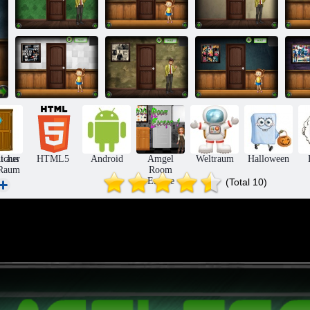
Amgel Easy
Amgel Kids
Amgel Easy
Room Flucht
Room Flucht
Room Flucht
R
311
336
312
Amgel Kids
Amgel Easy
Amgel Kids
Room Flucht
Room Flucht
Room Flucht
R
339
315
340
icher
t aus
HTML5
Android
Amgel
Weltraum
Halloween
Raum
Room
Escape
(Total 10)