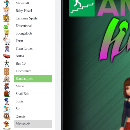
Minecraft
Baby-Hazel
Cartoons Spiele
Educational
SpongeBob
Farm
Transformer
Autos
Ben 10
Fluchtraum
Kinderspiele
Mario
Snail Bob
Sonic
Ski
Quests
Minispiele