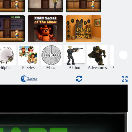
Amgel Kids
Amgel Easy
Amgel Kids
oom Flucht
Room Flucht
Room Flucht
337
313
338
Amgel Kids
oom Flucht
Fnaf Secret: Of
Flucht aus dem
341
The Mimic
Lautsprecherraum
Hüpfen
Puzzles
Matze
Aktion
Adventures
Verlassen
Sie den
Raum
Darker