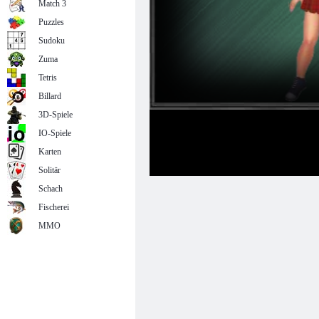
Match 3
Puzzles
Sudoku
Zuma
Tetris
Billard
3D-Spiele
IO-Spiele
Karten
Solitär
Schach
Fischerei
MMO