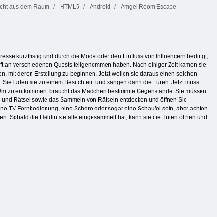
cht aus dem Raum
HTML5
Android
Amgel Room Escape
teresse kurzfristig und durch die Mode oder den Einfluss von Influencern bedingt,
t oft an verschiedenen Quests teilgenommen haben. Nach einiger Zeit kamen sie
en, mit deren Erstellung zu beginnen. Jetzt wollen sie daraus einen solchen
. Sie luden sie zu einem Besuch ein und sangen dann die Türen. Jetzt muss
en. Um zu entkommen, braucht das Mädchen bestimmte Gegenstände. Sie müssen
l und Rätsel sowie das Sammeln von Rätseln entdecken und öffnen Sie
ne TV-Fernbedienung, eine Schere oder sogar eine Schaufel sein, aber achten
. Sobald die Heldin sie alle eingesammelt hat, kann sie die Türen öffnen und