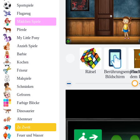
Sportspiele
Flugzeug
Mädchen Spiele
Pferde
My Little Pony
Anzieh Spiele
Barbie
Kochen
Friseur
Rätsel
Berührungsempfindl
Fluch
Bildschirm
dem 
Malspiele
Schminken
Gefroren
Amgel Kids Room Flucht 335
Farbige Blöcke
Dinosaurier
Abenteuer
Zu Zweit
Feuer und Wasser