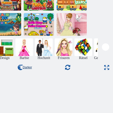
ddie Vintage
Paare Formen
School Day
Toddie ladybug
aufbauen
Hallo Kitty:
eo Champs
Szenenschöpfer
Hochzeitslilie 2
Design
Barbie
Hochzeit
Frisuren
Rätsel
Geschicklich
Darker