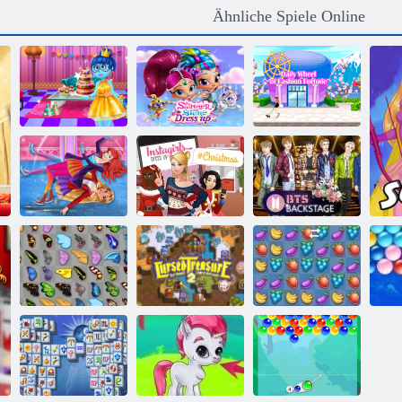
Ähnliche Spiele Online
Innere heraus
Schimmer und
Shopaholic:
Geburtstagsfeier
Shine Dress up
Tokio
Eislaufen im
Instagirls
Winter
Weihnachtskleid
BTS Backstage
Schmetterlings
Verfluchter
Kyodai
Schatz 2
Fruita Crush
End