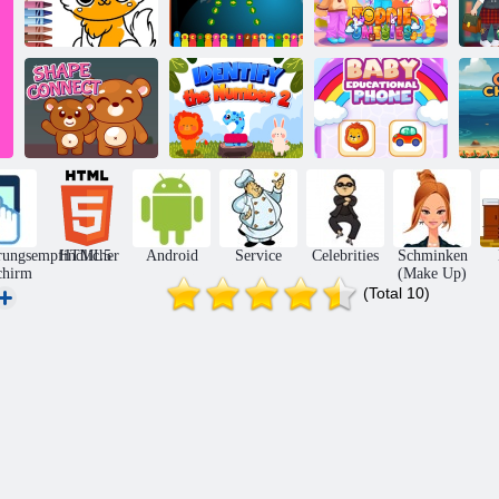
Niedliche Tiere
To
zum Ausmalen
ABC-Tiere
Todie Onesies
Identifizieren Sie
Baby
Formverbindung
Nummer 2
Bildungstelefon
G
rungsempfindlicher
HTML5
Android
Service
Celebrities
Schminken
chirm
(Make Up)
(Total 10)