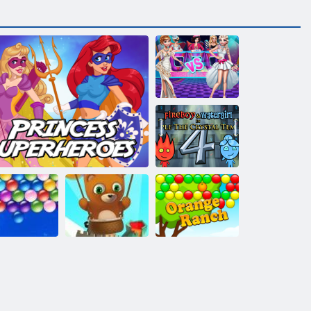
Modeschlacht
Feuer und
Wasser 4:
Kristalltempel
Bubble Shooter
lose Bubbles
Prinzessin Superhelden
endlos
Orange Ranch