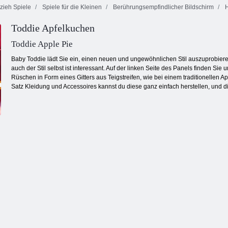
zieh Spiele
Spiele für die Kleinen
Berührungsempfindlicher Bildschirm
H
Toddie Apfelkuchen
Mahjong
Bubble Gemes -
Fortuna
3 Gewinnt
Bubble Charms
Toddie Apple Pie
Baby Toddie lädt Sie ein, einen neuen und ungewöhnlichen Stil auszuprobiere
auch der Stil selbst ist interessant. Auf der linken Seite des Panels finden 
Rüschen in Form eines Gitters aus Teigstreifen, wie bei einem traditionellen A
Satz Kleidung und Accessoires kannst du diese ganz einfach herstellen, und 