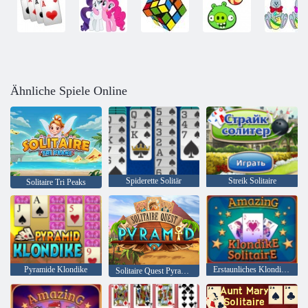
Ähnliche Spiele Online
Spiderette Solitär
Streik Solitaire
Solitaire Tri Peaks
Pyramide Klondike
Erstaunliches Klondike Solitaire
Solitaire Quest Pyramide