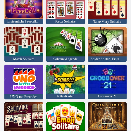
Erstaunliche Freecell Solitaire
Katze Solitaire
Tante Mary Solitaire
Match Solitaire
Solitaire-Legende
Spider Solitär | Erstaunliche Spider Solitär
Kitty-Karten
Crossover 21
UNO mit Freunden