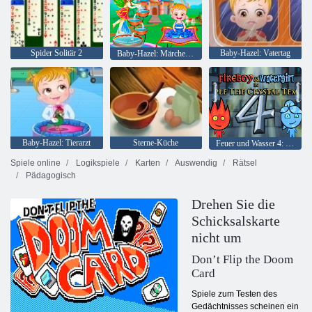
Spider Solitär 2
Baby-Hazel: Vatertag
Baby-Hazel: Märchenland
Baby-Hazel: Tierarzt
Sterne-Küche
Feuer und Wasser 4: Kristalltempel
Spiele online
Logikspiele
Karten
Auswendig
Rätsel
Pädagogisch
Drehen Sie die
Schicksalskarte
nicht um
Don’t Flip the Doom
Card
Spiele zum Testen des
Gedächtnisses scheinen ein