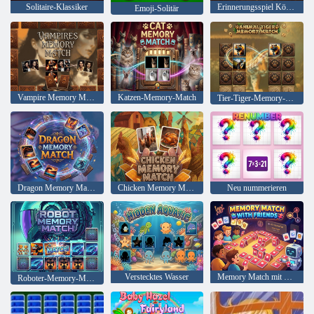
Solitaire-Klassiker
Erinnerungsspiel Königin Nofretete
Emoji-Solitär
Vampire Memory Match
Katzen-Memory-Match
Tier-Tiger-Memory-Match
Dragon Memory Match
Chicken Memory Match
Neu nummerieren
Verstecktes Wasser
Memory Match mit Freunden
Roboter-Memory-Match