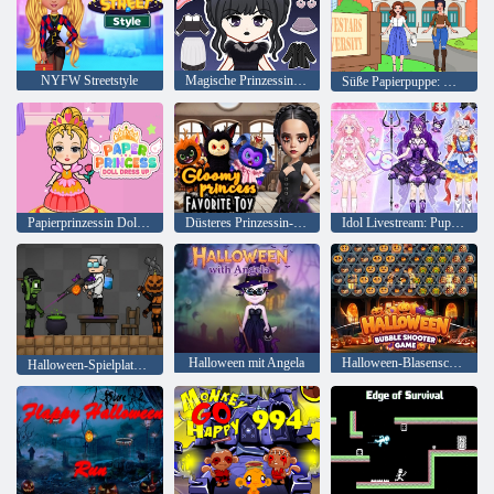
NYFW Streetstyle
Magische Prinzessin: Dress Puppe
Süße Papierpuppe: Dress DIY
Papierprinzessin Doll verkleiden
Düsteres Prinzessin-Lieblingsspielzeug
Idol Livestream: Puppenbekleidung
Halloween mit Angela
Halloween-Blasenschießspiel
Halloween-Spielplatz: Fraktionskriege