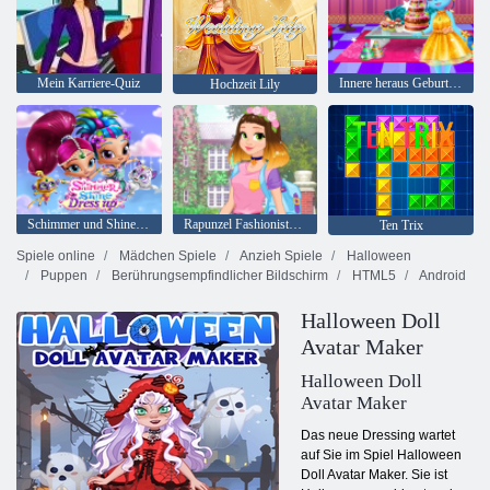
Mein Karriere-Quiz
Innere heraus Geburtstagsfeier
Hochzeit Lily
Schimmer und Shine Dress up
Rapunzel Fashionista auf dem Sprung
Ten Trix
Spiele online
Mädchen Spiele
Anzieh Spiele
Halloween
Puppen
Berührungsempfindlicher Bildschirm
HTML5
Android
Halloween Doll
Avatar Maker
Halloween Doll
Avatar Maker
Das neue Dressing wartet
auf Sie im Spiel Halloween
Doll Avatar Maker. Sie ist