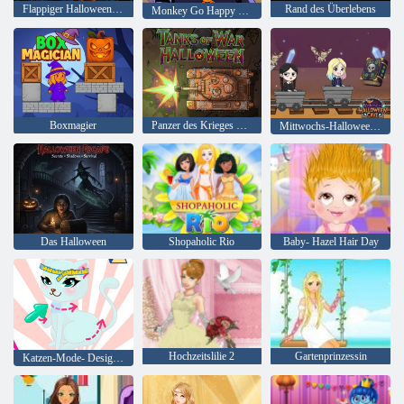
Flappiger Halloween-Lauf
Rand des Überlebens
Monkey Go Happy Bühne 994
Boxmagier
Panzer des Krieges Halloween
Mittwochs-Halloween-Höhle
Das Halloween
Shopaholic Rio
Baby- Hazel Hair Day
Hochzeitslilie 2
Gartenprinzessin
Katzen-Mode- Designer