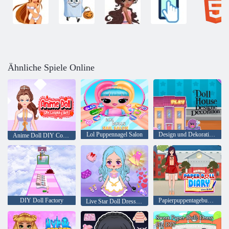
Ähnliche Spiele Online
Lol Puppennagel Salon
Design und Dekoration von Puppenhaus
Anime Doll DIY Cosplay Girl
DIY Doll Factory
Papierpuppentagebuch: DIY anziehen
Live Star Doll Dress Up