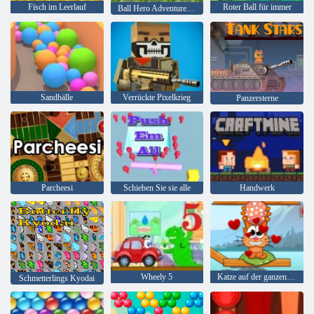
Fisch im Leerlauf
Roter Ball für immer
Ball Hero Adventure: Roter Schlagball
Sandbälle
Verrückte Pixelkrieg
Panzersterne
Parcheesi
Schieben Sie sie alle
Handwerk
Wheely 5
Katze auf der ganzen Welt - Alpenseen
Schmetterlings Kyodai