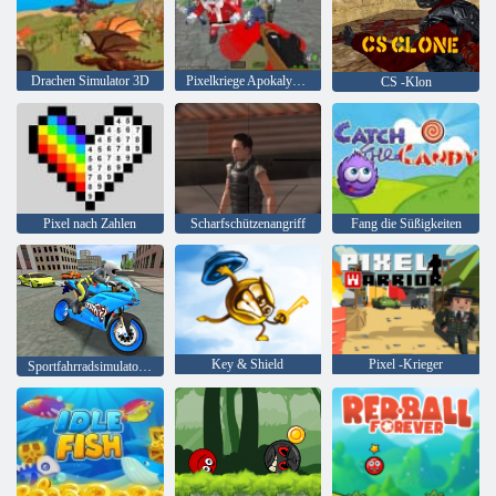
Drachen Simulator 3D
Pixelkriege Apokalypse Zombie
CS -Klon
Pixel nach Zahlen
Scharfschützenangriff
Fang die Süßigkeiten
Key & Shield
Pixel -Krieger
Sportfahrradsimulator Drift 3d