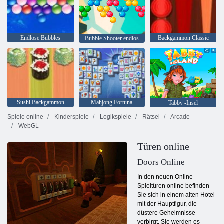
Endlose Bubbles
Backgammon Classic
Bubble Shooter endlos
Sushi Backgammon
Mahjong Fortuna
Tabby -Insel
Spiele online
Kinderspiele
Logikspiele
Rätsel
Arcade
WebGL
Türen online
Doors Online
In den neuen Online -
Spieltüren online befinden
Sie sich in einem alten Hotel
mit der Hauptfigur, die
düstere Geheimnisse
verbirgt. Sie werden es