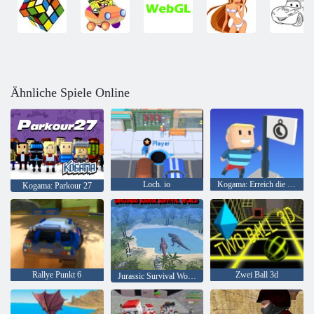
Ähnliche Spiele Online
Loch. io
Kogama: Erreich die Flagge
Kogama: Parkour 27
Rallye Punkt 6
Zwei Ball 3d
Jurassic Survival World der Dinosaurier