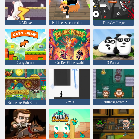
3 Mäuse
Robbie: Zeichne dein Schwert
Dunkler Junge
Capy Jump
Großer Eichenwald
3 Pandas
Vex 3
Geldmessgeräte 2
Schnecke Bob 8: Inselgeschichte