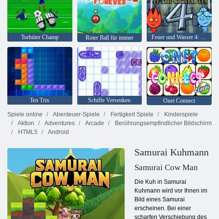
Torhüter Champ
Feuer und Wasser 4: Kristalltempel
Roter Ball für immer
Ten Trix
Schiffe Versenken
Onet Connect
Spiele online
Abenteuer-Spiele
Fertigkeit Spiele
Kinderspiele
Aktion
Adventures
Arcade
Berührungsempfindlicher Bildschirm
HTML5
Android
Samurai Kuhmann
Samurai Cow Man
Die Kuh in Samurai
Kuhmann wird vor Ihnen im
Bild eines Samurai
erscheinen. Bei einer
scharfen Verschiebung des