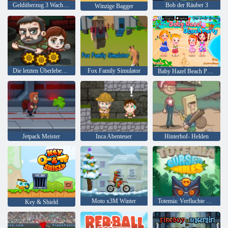
Geldüberzug 3 Wachdienst
Bob der Räuber 3
Winzige Bagger
Die letzten Überlebenden
Fox Family Simulator
Baby Hazel Beach Party
Jetpack Meister
Inca Abenteuer
Hinterhof- Helden
Moto x3M Winter
Totemia: Verfluchte Murmeln
Key & Shield