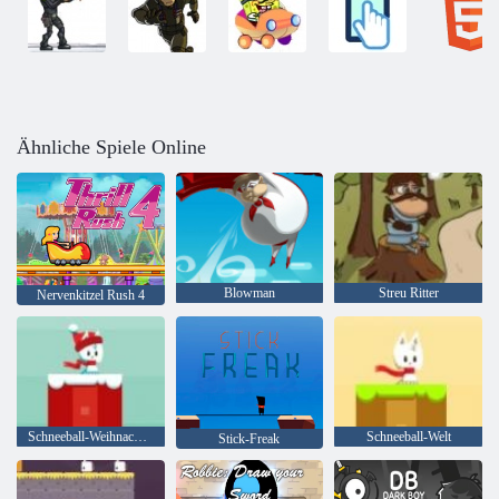
Ähnliche Spiele Online
Blowman
Streu Ritter
Nervenkitzel Rush 4
Schneeball-Weihnachtswelt
Schneeball-Welt
Stick-Freak