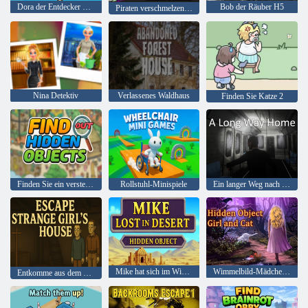
Dora der Entdecker Doras Piratenboot-Schatzsuche
Bob der Räuber H5
Piraten verschmelzen: Kriegspfad
Nina Detektiv
Verlassenes Waldhaus
Finden Sie Katze 2
Finden Sie ein verstecktes Objekt heraus
Rollstuhl-Minispiele
Ein langer Weg nach Hause
Mike hat sich im Wimmelbild der Wüste verirrt
Wimmelbild-Mädchen und Katze
Entkomme aus dem Haus eines seltsamen Mädchens