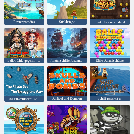
Piratenparadies
Stickkriege
Pirate Treasure Island
Sailor Chic gegen Pirate Charme
Piratenschiffe: bauen und kämpfen
Bälle Scharfschütze
Schädel und Bomben
Schiff passiert es
Das Piratenmeer: Der Weg des Schmugglers