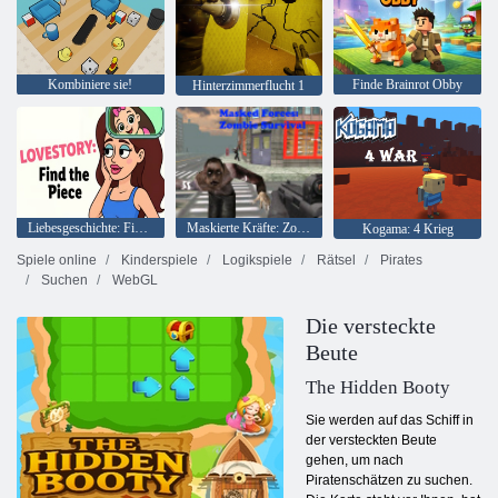
Kombiniere sie!
Finde Brainrot Obby
Hinterzimmerflucht 1
Liebesgeschichte: Finde das Stück
Maskierte Kräfte: Zombie-Überleben
Kogama: 4 Krieg
Spiele online
Kinderspiele
Logikspiele
Rätsel
Pirates
Suchen
WebGL
Die versteckte
Beute
The Hidden Booty
Sie werden auf das Schiff in
der versteckten Beute
gehen, um nach
Piratenschätzen zu suchen.