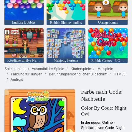
Endlose Bubbles
Orange Ranch
Bubble Shooter endlos
Köstliche Emilys New Beginning
Mahjong Fortuna
Bubble Gemes - 3 Gewinnt
Spiele online
Ausmalbilder Spiele
Kinderspiele
Malspiele
Färbung für Jungen
Berührungsempfindlicher Bildschirm
HTML5
Android
Farbe nach Code:
Nachteule
Color By Code: Night
Owl
In der neuen Online -
Spielfarbe von Code: Night