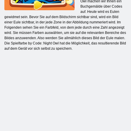
Owl machen wir Ihnen ein
Buchgemälde über Codes
auf. Heute wird es Eulen
gewidmet sein. Bevor Sie auf dem Bildschirm sichtbar sind, wird ein Bild
einer Eule sichtbar, in der jede Zone in der Abbildung nummeriert wird. Im
Folgenden sehen Sie ein Farbfeld, von dem jede durch eine Zahl angezeigt
wird. Sie müssen Farben auswählen, um sie auf die relevanten Bereiche des
Bildes anzuwenden. Also werden Sie allmählich dieses Bild der Eule malen.
Die Spielfarbe by Code: Night Owl hat die Möglichkeit, das resultierende Bild
auf dem Gerät vor sich selbst zu speichern.