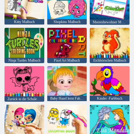
Kitty Malbuch
Shopkins Malbuch
Meeresbewohner Malbuch
Ninja Turtles Malbuch
Pixel Art Malbuch
Eichhörnchen Malbuch
Baby Hazel lernt Fahrzeuge
Kinder -Farbbuch
Zurück in die Schule: Lol Malbuch