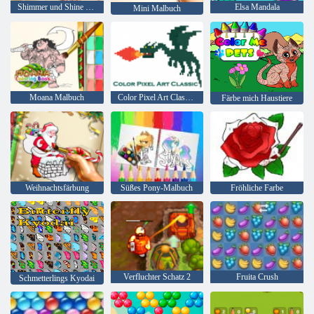
Shimmer und Shine Malbuch
Elsa Mandala
Mini Malbuch
Moana Malbuch
Color Pixel Art Classic Classic
Färbe mich Haustiere
Weihnachtsfärbung
Süßes Pony-Malbuch
Fröhliche Farbe
Verfluchter Schatz 2
Fruita Crush
Schmetterlings Kyodai