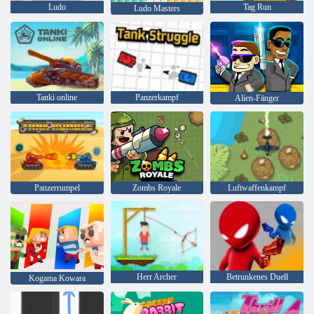
Ludo
Tag Run
Ludo Masters
Tanki online
Panzerkampf
Alien-Fänger
Panzerrumpel
Zombs Royale
Luftwaffenkampf
Herr Archer
Betrunkenes Duell
Kogama Kowara