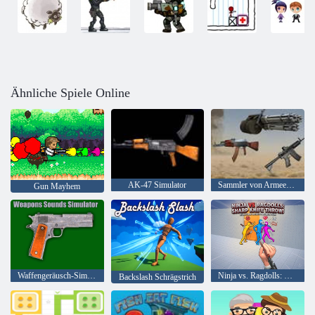
Ähnliche Spiele Online
AK-47 Simulator
Sammler von Armeewaffen
Gun Mayhem
Waffengeräusch-Simulator
Ninja vs. Ragdolls: Scharfer Messerwurf!
Backslash Schrägstrich