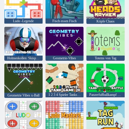
Ludo -Legende
Fisch essen Fisch
Köpfe Chaos
Holmenkollen: Skisprungschanze 2
Geometrie-Vibes
Totems von Tag
1 2 3 4 Spieler Tankspiel 2d
Panzerfußballkampf 1 2 3 4 Spieler
Geometrie Vibes x-Ball