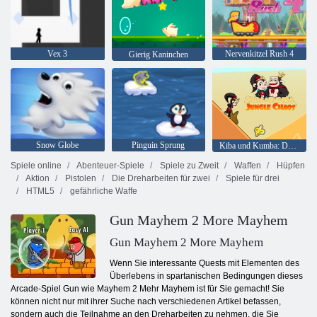
Vex 3
Nervenkitzel Rush 4
Gierig Kaninchen
Snow Globe
Pinguin Sprung
Kiba und Kumba: Dschungelchaos
Spiele online
Abenteuer-Spiele
Spiele zu Zweit
Waffen
Hüpfen
Aktion
Pistolen
Die Dreharbeiten für zwei
Spiele für drei
HTML5
gefährliche Waffe
Gun Mayhem 2 More Mayhem
Gun Mayhem 2 More Mayhem
Wenn Sie interessante Quests mit Elementen des
Überlebens in spartanischen Bedingungen dieses
Arcade-Spiel Gun wie Mayhem 2 Mehr Mayhem ist für Sie gemacht! Sie
können nicht nur mit ihrer Suche nach verschiedenen Artikel befassen,
sondern auch die Teilnahme an den Dreharbeiten zu nehmen, die Sie