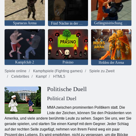
Spartacus Arena
Gefängnisirischung 2020
Fünf Nächte in der Old Toy Factory 2020
Kampfclub 2
Prásino
Helden der Arena
Spiele online
Kampfspiele (Fighting games)
Spiele zu Zweit
Celebrities
Kampf
HTML5
Politische Duell
Political Duel
MMA zwischen prominenten Politikern statt. Die
Liste der Zeichen, können Sie den Präsidenten von
Amerika, und viele andere berühmte Leute zu sehen. Sagen Sie uns, wer Sie
gerade spielen, und starten Sie einen Kampf mit dem Gegner. Jeder Schlag
auf der rechten Seite zugefügt, nehmen von Ihrem Feind weg ein paar
Prozent des Lebens. Es wird empfohlen, nicht zu vergessen, um die Blöcke