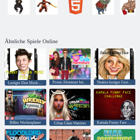
Ähnliche Spiele Online
Promi-Abenteuer beim ersten Date
Shakira lustiges Gesicht
Lustiges Elon Musk-Gesicht
Billies Wochenplaner
Kamala Funny Face Challenge
Urban Glam Warriors