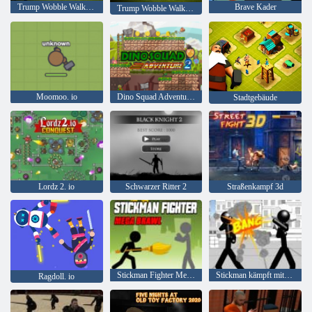
Trump Wobble Walk Herausforderung
Brave Kader
Trump Wobble Walk Herausforderung
Moomoo. io
Dino Squad Adventure 2
Stadtgebäude
Lordz 2. io
Schwarzer Ritter 2
Straßenkampf 3d
Stickman Fighter Mega Brawl
Stickman kämpft mit 3D
Ragdoll. io