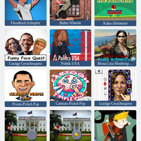
Floodlord-Schöpfer
Biden Wheelie
Kaka-Abenteuer
Lustige Gesichtsquest
Politik USA
Mona Lisa Modeexperimente
Cartoon-Pickel-Pop
Lustige Gesichtsquest
Promi-Pickel-Pop