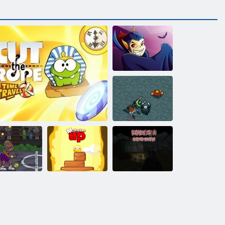
Vampirizatsiya
Letzte Lieferung
Slenderman
muss sterben:
Verlassener
rb Monsterz
Schneiden Sie das Seil: Zeitreisen
Monster auf
Friedhof