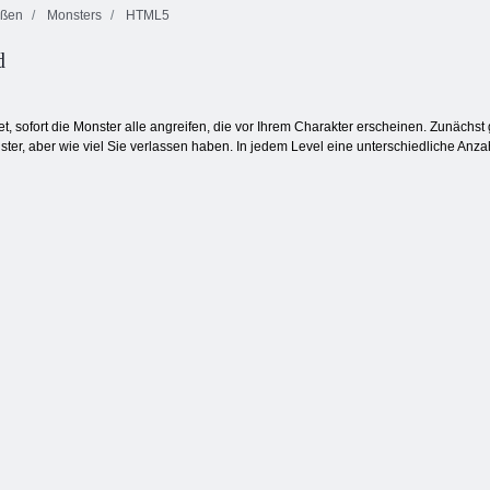
eßen
Monsters
HTML5
Feuer und
d
Wasser 4:
Linie 98
Kris Mahjong
Kristalltempel
tet, sofort die Monster alle angreifen, die vor Ihrem Charakter erscheinen. Zunächst
ster, aber wie viel Sie verlassen haben. In jedem Level eine unterschiedliche Anza