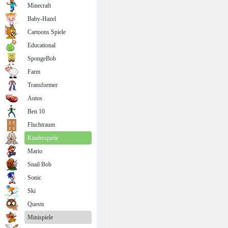
Minecraft
Baby-Hazel
Cartoons Spiele
Educational
SpongeBob
Farm
Transformer
Autos
Ben 10
Fluchtraum
Kinderspiele
Mario
Snail Bob
Sonic
Ski
Quests
Minispiele