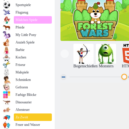
Sportspiele
Flugzeug
Mädchen Spiele
Pferde
My Little Pony
Anzieh Spiele
Barbie
Kochen
Friseur
Bogenschießen
Monsters
HT
Malspiele
Schminken
Gefroren
Waldkriege
Farbige Blöcke
Dinosaurier
Abenteuer
Zu Zweit
Feuer und Wasser