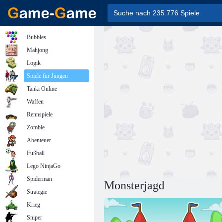
Bubbles
Mahjong
Logik
Spiele für Jungen
Tanki Online
Waffen
Rennspiele
Zombie
Abenteuer
Fußball
Lego NinjaGo
Spiderman
Monsterjagd
Strategie
Krieg
Sniper