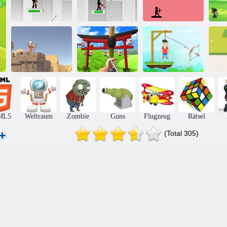
Stickman Archer
Stickman Archer
Bogenschießen
B
online
2
Krieg
K
Tower Defense
Kingdom
Bogenschießen
Herr Archer
B
ML5
Weltraum
Zombie
Guns
Flugzeug
Rätsel
(Total 305)