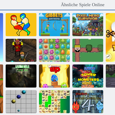
Ähnliche Spiele Online
12 Minibattles
Gibbets Bow
Überlebender
Zwei Spieler
Master
des Pixelhelden
Monster -
Beutehelden 2
Tempel
Monsterrausch
Slenderman
muss sterben:
Turm der
Industrieabfall
Monster oben
Monster
Ko