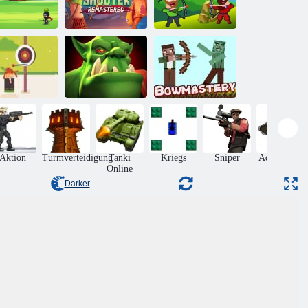
Bogenschütze
ogenschütze
Apple Shooter
gegen
önig Online
remasterte
Bogenschütze
Kleiner
ogenschütze
Ork Invasion
Bowmastery
Aktion
Turmverteidigung
Tanki
Kriegs
Sniper
Adventures
Online
Darker