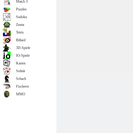
Match 3
Puzzles
Sudoku
Zuma
Tetris
Billard
3D-Spiele
IO-Spiele
Karten
Solitär
Schach
Fischerei
MMO