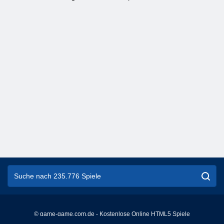
© game-game.com.de - Kostenlose Online HTML5 Spiele