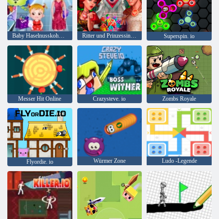
Baby Haselnusskoholes Kleid
Ritter und Prinzessinnen
Superspin. io
Messer Hit Online
Crazysteve. io
Zombs Royale
Würmer Zone
Ludo -Legende
Flyordie. io