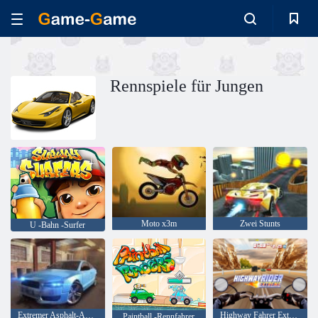
Rennspiele für Jungen
Moto x3m
Zwei Stunts
U -Bahn -Surfer
Extremer Asphalt-Autorennen
Highway Fahrer Extrem
Paintball -Rennfahrer