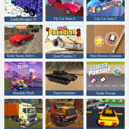
Fly Car Stunt 4
City Car Stunt 2
Lastkraftwagen 18
Echte Stunts Drift Car Driving 3d
Mini Rennen-Ansturm
Dead Paradise 3
Heartlake Rush
Panzersimulator
Straße Pursuit