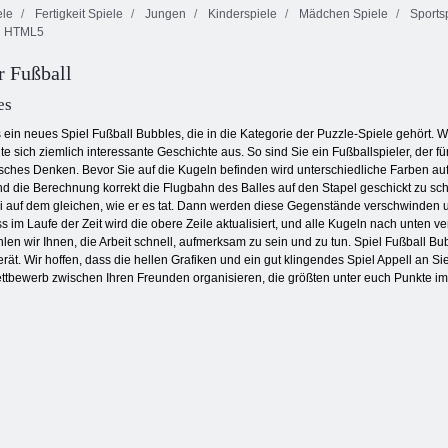
ele
Fertigkeit Spiele
Jungen
Kinderspiele
Mädchen Spiele
Sports
HTML5
Rettungs-
Schmetterlings
Schmetterling
Obstverbindung
Kyodai
r Fußball
es
 ein neues Spiel Fußball Bubbles, die in die Kategorie der Puzzle-Spiele gehört. 
lte sich ziemlich interessante Geschichte aus. So sind Sie ein Fußballspieler, der
isches Denken. Bevor Sie auf die Kugeln befinden wird unterschiedliche Farben auf
und die Berechnung korrekt die Flugbahn des Balles auf den Stapel geschickt zu schl
rei auf dem gleichen, wie er es tat. Dann werden diese Gegenstände verschwinden 
s im Laufe der Zeit wird die obere Zeile aktualisiert, und alle Kugeln nach unten 
hlen wir Ihnen, die Arbeit schnell, aufmerksam zu sein und zu tun. Spiel Fußball 
rät. Wir hoffen, dass die hellen Grafiken und ein gut klingendes Spiel Appell an
tbewerb zwischen Ihren Freunden organisieren, die größten unter euch Punkte im S