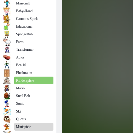
Minecraft
Baby-Hazel
Cartoons Spiele
Educational
SpongeBob
Farm
Transformer
Autos
Ben 10
Fluchtraum
Kinderspiele
Mario
Snail Bob
Sonic
Ski
Quests
Minispiele