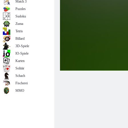
Match 3
Puzzles
Sudoku
Zuma
Tetris
Billard
3D-Spiele
IO-Spiele
Karten
Solitär
Schach
Fischerei
MMO