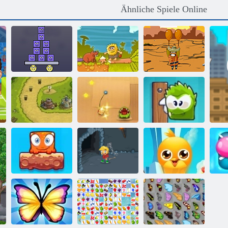
Ähnliche Spiele Online
Super Stacker 2
Adam und Eva
Amigo Pancho
Königreich
Schneiden Sie
Meine Schachtel
Rush
das Seil
Pralinen
Mein
Mixed -Welt:
Abenteuerbuch
Top Favoriten
Wochenende
2
Freunde