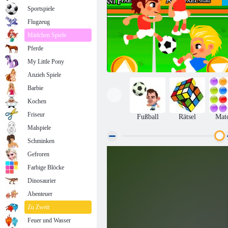
Sportspiele
Flugzeug
Mädchen Spiele
Pferde
My Little Pony
Anzieh Spiele
Barbie
Kochen
Friseur
Fußball
Rätsel
Mat
Malspiele
Schminken
Gefroren
Football Madness
Farbige Blöcke
Dinosaurier
Abenteuer
Zu Zweit
Feuer und Wasser