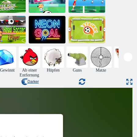
Freistoß-
Fußball-
Klassiker
Champion
12 Minibattles
ad Soccer 2 -
Spieler
Neonziel
Strikr!
 Gewinnt
Ab einer
Hüpfen
Guns
Matze
Billard
Entfernung
Darker