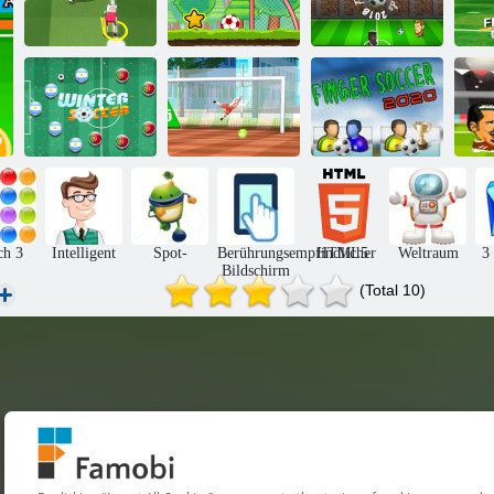
Super
Fußballköpfe
Toon Cup 2016
Fußballstar 2
2018
Street Freekick
Fingerfußball
He
Winterfußball
3d
2020
ch 3
Intelligent
Spot-
Berührungsempfindlicher
HTML5
Weltraum
3
Bildschirm
(Total 10)