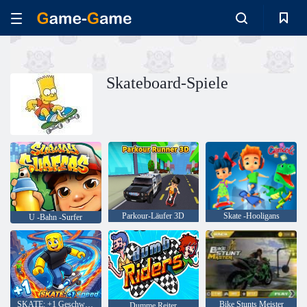
Skateboard-Spiele
Parkour-Läufer 3D
Skate -Hooligans
U -Bahn -Surfer
SKATE: +1 Geschwindigkeit
Bike Stunts Meister
Dumme Reiter