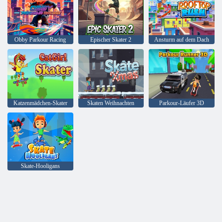
Obby Parkour Racing
Epischer Skater 2
Ansturm auf dem Dach
Katzenmädchen-Skater
Skaten Weihnachten
Parkour-Läufer 3D
Skate-Hooligans