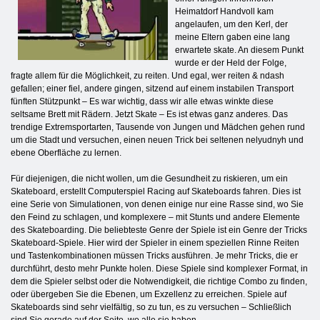
Heimatdorf Handvoll kam
angelaufen, um den Kerl, der
meine Eltern gaben eine lang
erwartete skate. An diesem Punkt
wurde er der Held der Folge,
fragte allem für die Möglichkeit, zu reiten. Und egal, wer reiten & ndash
gefallen; einer fiel, andere gingen, sitzend auf einem instabilen Transport
fünften Stützpunkt – Es war wichtig, dass wir alle etwas winkte diese
seltsame Brett mit Rädern. Jetzt Skate – Es ist etwas ganz anderes. Das
trendige Extremsportarten, Tausende von Jungen und Mädchen gehen rund
um die Stadt und versuchen, einen neuen Trick bei seltenen nelyudnyh und
ebene Oberfläche zu lernen.
Für diejenigen, die nicht wollen, um die Gesundheit zu riskieren, um ein
Skateboard, erstellt Computerspiel Racing auf Skateboards fahren. Dies ist
eine Serie von Simulationen, von denen einige nur eine Rasse sind, wo Sie
den Feind zu schlagen, und komplexere – mit Stunts und andere Elemente
des Skateboarding. Die beliebteste Genre der Spiele ist ein Genre der Tricks
Skateboard-Spiele. Hier wird der Spieler in einem speziellen Rinne Reiten
und Tastenkombinationen müssen Tricks ausführen. Je mehr Tricks, die er
durchführt, desto mehr Punkte holen. Diese Spiele sind komplexer Format, in
dem die Spieler selbst oder die Notwendigkeit, die richtige Combo zu finden,
oder übergeben Sie die Ebenen, um Exzellenz zu erreichen. Spiele auf
Skateboards sind sehr vielfältig, so zu tun, es zu versuchen – Schließlich