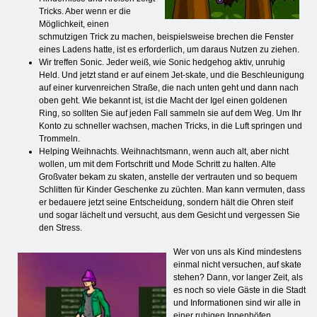
Tricks. Aber wenn er die
Möglichkeit, einen
schmutzigen Trick zu machen, beispielsweise brechen die Fenster
eines Ladens hatte, ist es erforderlich, um daraus Nutzen zu ziehen.
Wir treffen Sonic. Jeder weiß, wie Sonic hedgehog aktiv, unruhig
Held. Und jetzt stand er auf einem Jet-skate, und die Beschleunigung
auf einer kurvenreichen Straße, die nach unten geht und dann nach
oben geht. Wie bekannt ist, ist die Macht der Igel einen goldenen
Ring, so sollten Sie auf jeden Fall sammeln sie auf dem Weg. Um Ihr
Konto zu schneller wachsen, machen Tricks, in die Luft springen und
Trommeln.
Helping Weihnachts. Weihnachtsmann, wenn auch alt, aber nicht
wollen, um mit dem Fortschritt und Mode Schritt zu halten. Alte
Großvater bekam zu skaten, anstelle der vertrauten und so bequem
Schlitten für Kinder Geschenke zu züchten. Man kann vermuten, dass
er bedauere jetzt seine Entscheidung, sondern hält die Ohren steif
und sogar lächelt und versucht, aus dem Gesicht und vergessen Sie
den Stress.
Wer von uns als Kind mindestens
einmal nicht versuchen, auf skate
stehen? Dann, vor langer Zeit, als
es noch so viele Gäste in die Stadt
und Informationen sind wir alle in
einer ruhigen Innenhöfen