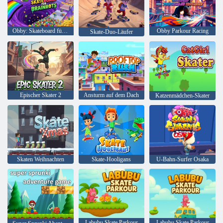
Obby: Skateboard für Brainrots
Obby Parkour Racing
Skate-Duo-Läufer
Epischer Skater 2
Ansturm auf dem Dach
Katzenmädchen-Skater
Skaten Weihnachten
Skate-Hooligans
U-Bahn-Surfer Osaka
Labubu Skate Parkour
Labubu Skate Parkour