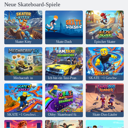
Neue Skateboard-Spiele
Skater Kitty
Skate-Dash
Epischer Skater
Mechacraft. io
Ich bin ein Taxi-Prankster-Sim
SKATE: +1 Geschwindigkeit
SKATE +1 Geschwindigkeit
Obby: Skateboard für Brainrots
Skate-Duo-Läufer