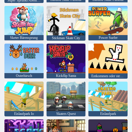
Super Sprunki Abenteuerspiel
Sketer Bärensprung
Power Surfer
Stickman Skate City
Osterhirsch
Kickflip Santa
Entkommen oder sterben
Eislaufpark Io
Skaters Quest
Eislaufpark