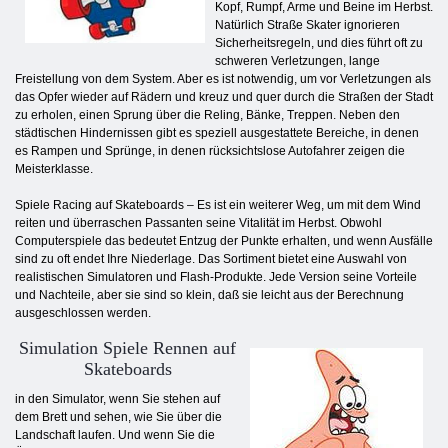
Kopf, Rumpf, Arme und Beine im Herbst.
Natürlich Straße Skater ignorieren
Sicherheitsregeln, und dies führt oft zu
schweren Verletzungen, lange
Freistellung von dem System. Aber es ist notwendig, um vor Verletzungen als
das Opfer wieder auf Rädern und kreuz und quer durch die Straßen der Stadt
zu erholen, einen Sprung über die Reling, Bänke, Treppen. Neben den
städtischen Hindernissen gibt es speziell ausgestattete Bereiche, in denen
es Rampen und Sprünge, in denen rücksichtslose Autofahrer zeigen die
Meisterklasse.
Spiele Racing auf Skateboards – Es ist ein weiterer Weg, um mit dem Wind
reiten und überraschen Passanten seine Vitalität im Herbst. Obwohl
Computerspiele das bedeutet Entzug der Punkte erhalten, und wenn Ausfälle
sind zu oft endet Ihre Niederlage. Das Sortiment bietet eine Auswahl von
realistischen Simulatoren und Flash-Produkte. Jede Version seine Vorteile
und Nachteile, aber sie sind so klein, daß sie leicht aus der Berechnung
ausgeschlossen werden.
Simulation Spiele Rennen auf
Skateboards
in den Simulator, wenn Sie stehen auf
dem Brett und sehen, wie Sie über die
Landschaft laufen. Und wenn Sie die