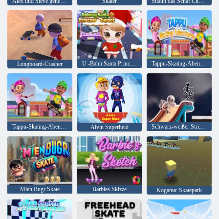
Alex und Steve gehen Skaten
Skater
Shaun das Schaf Championsheeps
U -Bahn Santa Princess Runner
Tappu-Skating-Abenteuer
Longboard-Crasher
Tappu-Skating-Abenteuer
Schwarz-weißer Strichmännchen
Alvin Superheld
Mien Bugr Skate
Barbies Skizze
Kogama: Skatepark