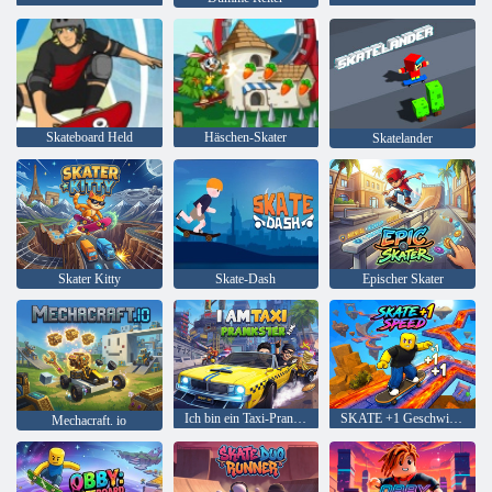
Skateboard Held
Häschen-Skater
Skatelander
Skater Kitty
Skate-Dash
Epischer Skater
Ich bin ein Taxi-Prankster-Sim
SKATE +1 Geschwindigkeit
Mechacraft. io