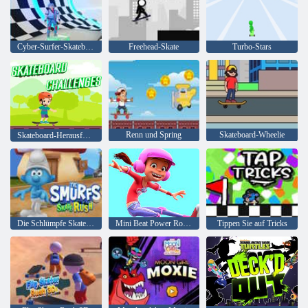
Cyber-Surfer-Skateboard
Freehead-Skate
Turbo-Stars
Renn und Spring
Skateboard-Wheelie
Skateboard-Herausforderungen
Die Schlümpfe Skate Rush
Tippen Sie auf Tricks
Mini Beat Power Rockers: Power Skate mit Dolores