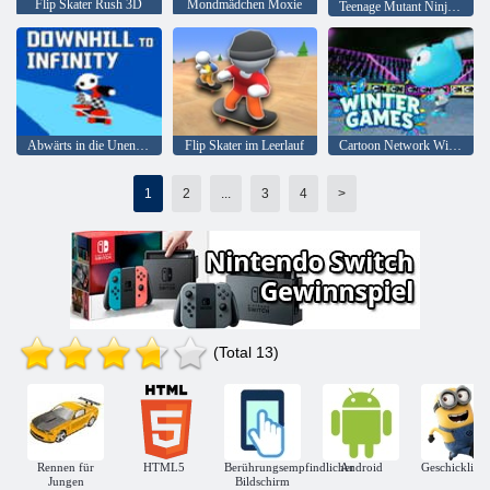
Flip Skater Rush 3D
Mondmädchen Moxie
Teenage Mutant Ninja Turtles Deck war aus
Abwärts in die Unendlichkeit
Flip Skater im Leerlauf
Cartoon Network Winterspiele
1
2
...
3
4
>
(Total 13)
Rennen für
HTML5
Berührungsempfindlicher
Android
Geschicklichk
Jungen
Bildschirm