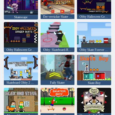
Der verrückte Skater Alvin
Obby Halloween Gefahr Skate
Skatescape
Obby Halloween Gefahr Skate
Obby: Skateboard-Rennen
Obby Skate Forever Parkour
Skateboard Obby 2 Spieler
Faily Skater
Skate-Boy