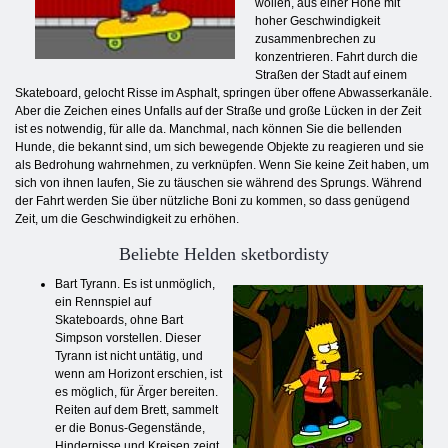
wollen, aus einer Höhe mit
hoher Geschwindigkeit
zusammenbrechen zu
konzentrieren. Fahrt durch die
Straßen der Stadt auf einem
Skateboard, gelocht Risse im Asphalt, springen über offene Abwasserkanäle.
Aber die Zeichen eines Unfalls auf der Straße und große Lücken in der Zeit
ist es notwendig, für alle da. Manchmal, nach können Sie die bellenden
Hunde, die bekannt sind, um sich bewegende Objekte zu reagieren und sie
als Bedrohung wahrnehmen, zu verknüpfen. Wenn Sie keine Zeit haben, um
sich von ihnen laufen, Sie zu täuschen sie während des Sprungs. Während
der Fahrt werden Sie über nützliche Boni zu kommen, so dass genügend
Zeit, um die Geschwindigkeit zu erhöhen.
Beliebte Helden sketbordisty
Bart Tyrann. Es ist unmöglich,
ein Rennspiel auf
Skateboards, ohne Bart
Simpson vorstellen. Dieser
Tyrann ist nicht untätig, und
wenn am Horizont erschien, ist
es möglich, für Ärger bereiten.
Reiten auf dem Brett, sammelt
er die Bonus-Gegenstände,
Hindernisse und Kreisen zeigt