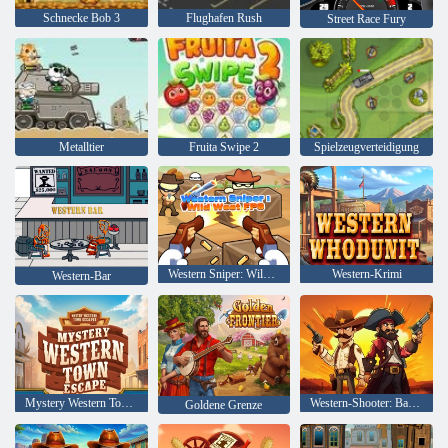
Schnecke Bob 3
Flughafen Rush
Street Race Fury
Metalltier
Fruita Swipe 2
Spielzeugverteidigung
Western Sniper: Wild-West-FPS
Western-Krimi
Western-Bar
Mystery Western Town Flucht
Western-Shooter: Battle Gun Duel
Goldene Grenze