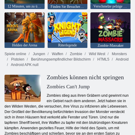
12 Minuten, um zu überleben
Verschmelze pelzige Monster
Finden Sie Besucher 99 Nächte
Helden der Arena
Ritterlegende
Zombie-Massaker
Spiele online
Jungen
Waffen
Zombie
Wild West
Monsters
Pistolen
Berührungsempfindlicher Bildschirm
HTML5
Android
Android APK null
Zombies können nicht springen
Zombies Can't Jump
Zombies stieg aus ihren Gräbern und gewinnt nun
ein Gebiet nach dem anderen. Jetzt haben sie in
den Wilden Westen, die versuchen, ihre Virus zu infizieren alle Lebewesen.
Der Großteil der Bevölkerung befürchteten Invasion der Monster versteckt
sich in ihren Häusern fest verkorkt alle Fenster und Türen. Und nur die
tapferen Sheriff bereit, ihre Waffen zu tapfer mit den blutrünstigen Kreaturen
kämpfen. Anwenden gezieltes Feuer, Hilfe der Held des Spiels, um mit
Zombies beschäftigen und schießen, bevor sie an den ersten Salon zu