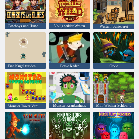
Cowboys und Hinweise
Völlig wilder Westen
Western-Schießerei
Eine Kugel für den Westen
Brave Kader
Orkio
Monster Krankenhaus
Mini Wächter Schloss Verteidigung
Monster Tower Verteidigung