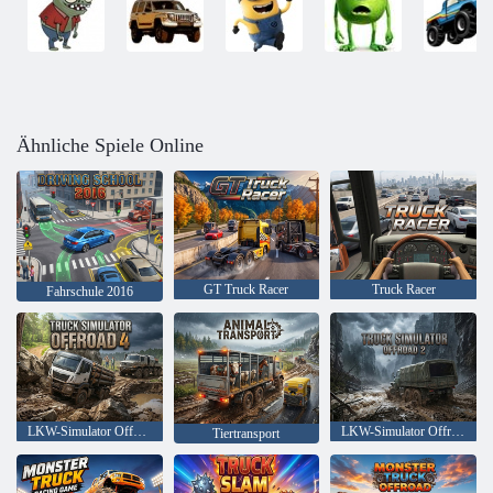
Ähnliche Spiele Online
GT Truck Racer
Truck Racer
Fahrschule 2016
LKW-Simulator OffRoad 4
LKW-Simulator Offroad 2
Tiertransport