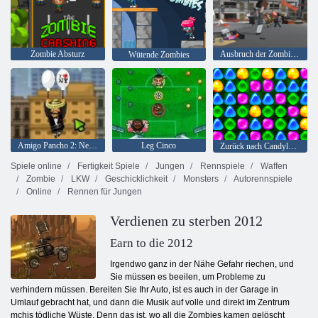
Zombie Absturz
Ausbruch der Zombie-Belagerung
Wütende Zombies
Amigo Pancho 2: New York Party
Leg Cinco
Zurück nach Candyland 4: Lollipop Garden
Spiele online
Fertigkeit Spiele
Jungen
Rennspiele
Waffen
Zombie
LKW
Geschicklichkeit
Monsters
Autorennspiele
Online
Rennen für Jungen
Verdienen zu sterben 2012
Earn to die 2012
Irgendwo ganz in der Nähe Gefahr riechen, und
Sie müssen es beeilen, um Probleme zu
verhindern müssen. Bereiten Sie Ihr Auto, ist es auch in der Garage in
Umlauf gebracht hat, und dann die Musik auf volle und direkt im Zentrum
mchis tödliche Wüste. Denn das ist, wo all die Zombies kamen gelöscht