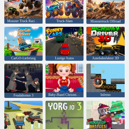
Monster Truck Racing Spiel Truck Race
Truck-Slam
Monstertruck Offroad
CarGO-Lieferung
Lustige Autos
Autobahnfahrer 3D
Baby-Hazel Christmas Time
Inferno
Feudalismus 3