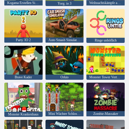
Kogama Erstellen Sie Ihr Haus
Weihnachtskämpfe auf dem Dach
Yorg. io 3
Party. IO 2
Auto Smash Simulator Crash & Tune
Ringe unhöflich
Brave Kader
Orkio
Monster Tower Verteidigung
Mini Wächter Schloss Verteidigung
Zombie-Massaker
Monster Krankenhaus