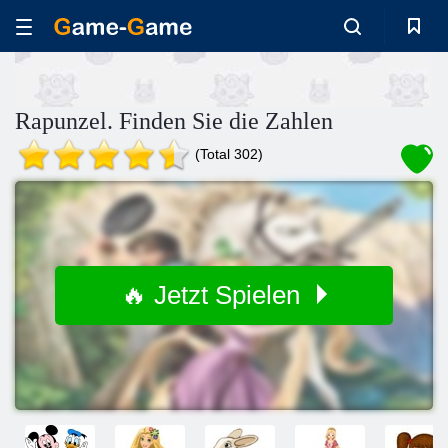
Rapunzel. Finden Sie die Zahlen
(Total 302)
🔥 Jetzt Spielen