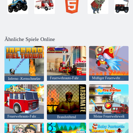
Ähnliche Spiele Online
Feuerwehrauto-Fahrschule
Müßiger Feuerwehrmann 3D
Inferno -Kernschmelze
Feuerwehrauto-Fahrsimulator
Meine Feuerwehrwelt
Brandstiftend