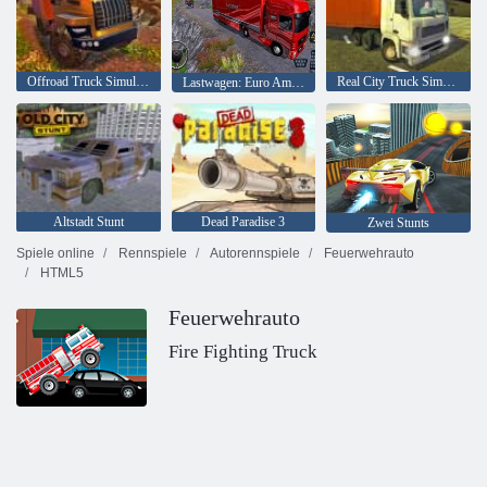
Offroad Truck Simulator Hill Climb
Real City Truck Simulator
Lastwagen: Euro American Tour
Altstadt Stunt
Dead Paradise 3
Zwei Stunts
Spiele online
Rennspiele
Autorennspiele
Feuerwehrauto
HTML5
Feuerwehrauto
Fire Fighting Truck