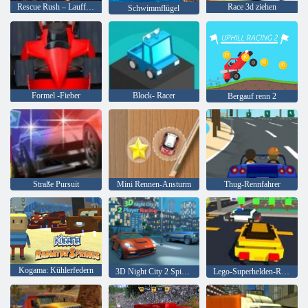
Rescue Rush – Lauffeuer
Race 3d ziehen
Schwimmflügel
Formel -Fieber
Block- Racer
Bergauf renn 2
Straße Pursuit
Mini Rennen-Ansturm
Thug-Rennfahrer
Kogama: Kühlerfedern
3D Night City 2 Spielerrennen
Lego-Superhelden-Rennen