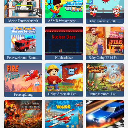
Meine Feuerwehrwelt
ASMR Wasser gegen Feuer
Baby Fantastic Rettungsteam
Feuerwehrauto-Rettungsfahrt
Nuklearblaze
Baby Cathy EP44 Feuerprävention
Obby: Arbeit als Feuerwehrmann
Rettungsrausch: Lauffeuer
Feuerspülung