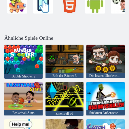
Ähnliche Spiele Online
Bob der Räuber 3
Die letzten Überlebenden
Bubble Shooter 2
Basketball-Stars
Stickman Außenseiter Bad Boys Mörder
Zwei Ball 3d