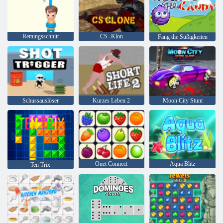
Rettungsschnitt
CS -Klon
Fang die Süßigkeiten
Schussauslöser
Kurzes Leben 2
Moon City Stunt
Onet Connect
Aqua Blitz
Ten Trix