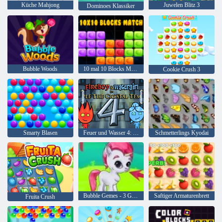
Küche Mahjong
Juwelen Blitz 3
Dominoes Klassiker
Bubble Woods
10 mal 10 Blocks Match
Cookie Crush 3
Smarty Blasen
Feuer und Wasser 4: Kristalltempel
Schmetterlings Kyodai
Bubble Gemes - 3 Gewinnt
Saftiger Armaturenbrett
Fruita Crush