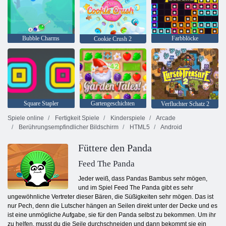
Bubble Charms
Farbblöcke
Cookie Crush 2
Square Stapler
Gartengeschichten
Verfluchter Schatz 2
Spiele online
Fertigkeit Spiele
Kinderspiele
Arcade
Berührungsempfindlicher Bildschirm
HTML5
Android
Füttere den Panda
Feed The Panda
Jeder weiß, dass Pandas Bambus sehr mögen,
und im Spiel Feed The Panda gibt es sehr
ungewöhnliche Vertreter dieser Bären, die Süßigkeiten sehr mögen. Das ist
nur Pech, denn die Lutscher hängen an Seilen direkt unter der Decke und es
ist eine unmögliche Aufgabe, sie für den Panda selbst zu bekommen. Um ihr
zu helfen, musst du die Seile durchschneiden und dann bekommt sie ein