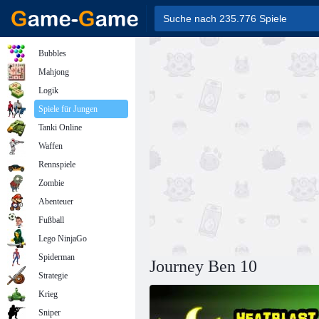
Bubbles
Mahjong
Logik
Spiele für Jungen
Tanki Online
Waffen
Rennspiele
Zombie
Abenteuer
Fußball
Lego NinjaGo
Spiderman
Journey Ben 10
Strategie
Krieg
Sniper