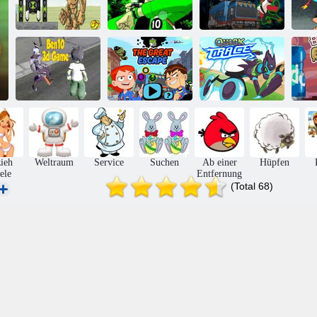
Ben 10 Hidden
Stars-
Ben 10
Ben 10 Omnitrix
Herausforderung
Alienfänger
Ben 10 Die
Ben 10: Schnelle
Be
Ben 10 3D-Spiel
große Flucht
Spur
ieh
Weltraum
Service
Suchen
Ab einer
Hüpfen
ele
Entfernung
(Total 68)