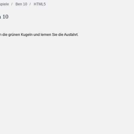
piele
Ben 10
HTML5
n 10
10 mal 10
Bubble Woods
Blocks Match
Cookie Crush 3
 die grünen Kugeln und lernen Sie die Ausfahrt.