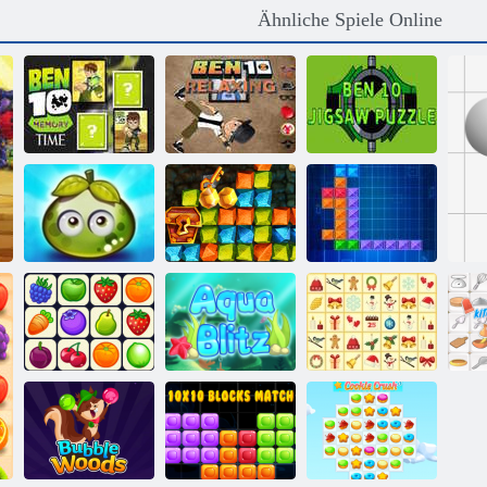
Ähnliche Spiele Online
Ben 10
Ben 10
Erinnerungszeit
Entspannend
Ben10-Puzzle
Abenteuer
Goldrausch
saftigen Beeren
Spiel
Ten Trix
KrisMas
Onet Connect
Aqua Blitz
Mahjong
Kü