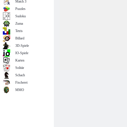
Match 3
Puzzles
Sudoku
Zuma
Tetris
Billard
3D-Spiele
IO-Spiele
Karten
Solitär
Schach
Fischerei
MMO