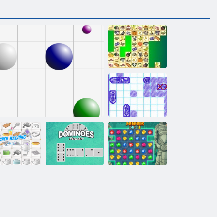
Kris Mahjong
Schiffe
Versenken
Dominoes
che Mahjong
Linie 98
Klassiker
Juwelen Blitz 3