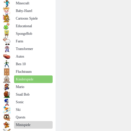
Minecraft
Baby-Hazel
Cartoons Spiele
Educational
SpongeBob
Farm
Transformer
Autos
Ben 10
Fluchtraum
Kinderspiele
Mario
Snail Bob
Sonic
Ski
Quests
Minispiele