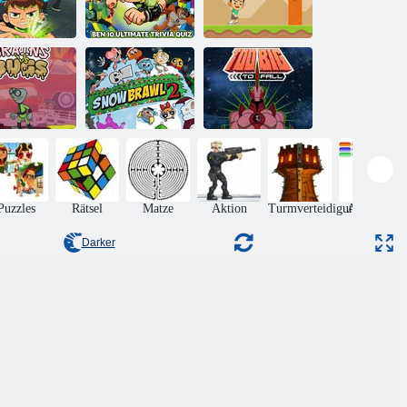
Ben 10
Ben 10 für
Ultimatives
immer Turm
Trivia-Quiz
Ben 10 Lauf
n 10: Gehirne
Schneeschlacht
Ben 10 Zu groß
gegen Käfer
2
zum Fallen
Puzzles
Rätsel
Matze
Aktion
Turmverteidigung
Arkanoid
Darker