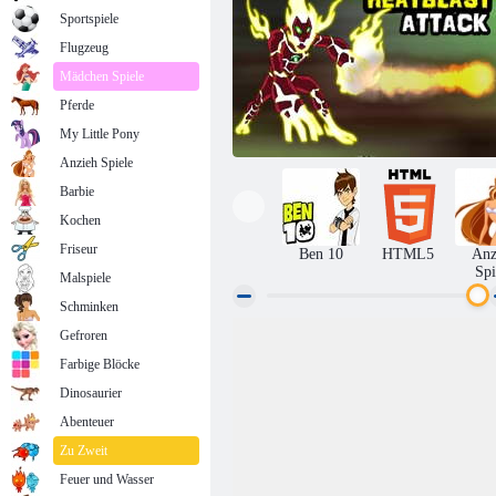
Sportspiele
Flugzeug
Mädchen Spiele
Pferde
My Little Pony
Anzieh Spiele
Barbie
Kochen
Friseur
Ben 10
HTML5
Anz
Spi
Malspiele
Schminken
Gefroren
Heatblast-Angriff
Farbige Blöcke
Dinosaurier
Abenteuer
Zu Zweit
Feuer und Wasser