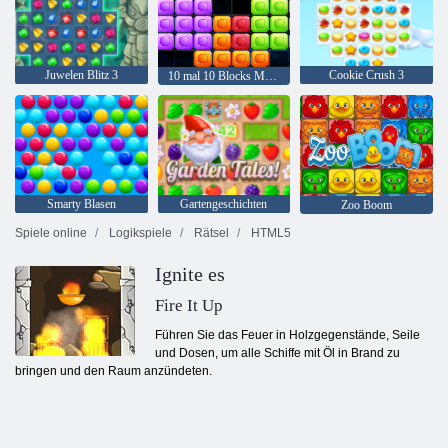
Juwelen Blitz 3
Cookie Crush 3
10 mal 10 Blocks Match
Smarty Blasen
Gartengeschichten
Zoo Boom
Spiele online
Logikspiele
Rätsel
HTML5
Ignite es
Fire It Up
Führen Sie das Feuer in Holzgegenstände, Seile
und Dosen, um alle Schiffe mit Öl in Brand zu
bringen und den Raum anzündeten.