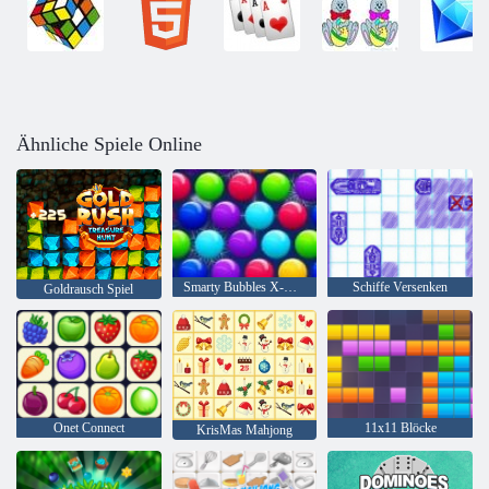
Ähnliche Spiele Online
Smarty Bubbles X-Mas
Schiffe Versenken
Goldrausch Spiel
Onet Connect
11x11 Blöcke
KrisMas Mahjong