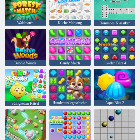
Waldmatch
Küche Mahjong
Dominoes Klassiker
Bubble Woods
Candy Match
Juwelen Blitz 4
Hundepuzzlegeschichte
Aqua Blitz 2
Süßigkeiten Rätsel