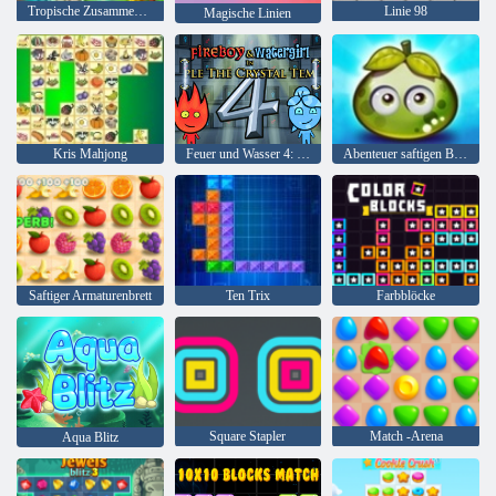
Tropische Zusammenführung
Linie 98
Magische Linien
Kris Mahjong
Feuer und Wasser 4: Kristalltempel
Abenteuer saftigen Beeren
Saftiger Armaturenbrett
Ten Trix
Farbblöcke
Square Stapler
Match -Arena
Aqua Blitz