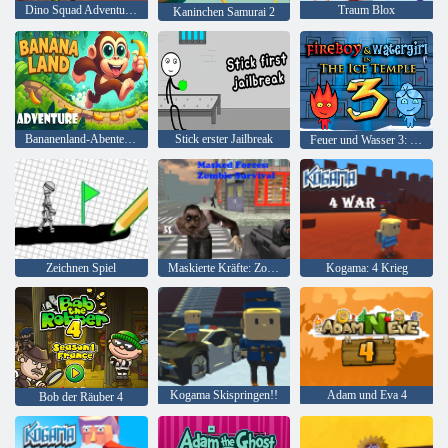
Dino Squad Adventure 3
Traum Blox
Kaninchen Samurai 2
Bananenland-Abenteuer
Stick erster Jailbreak
Feuer und Wasser 3: Der Eistempel
Zeichnen Spiel
Maskierte Kräfte: Zombie-Überleben
Kogama: 4 Krieg
Kogama Skispringen!!
Adam und Eva 4
Bob der Räuber 4