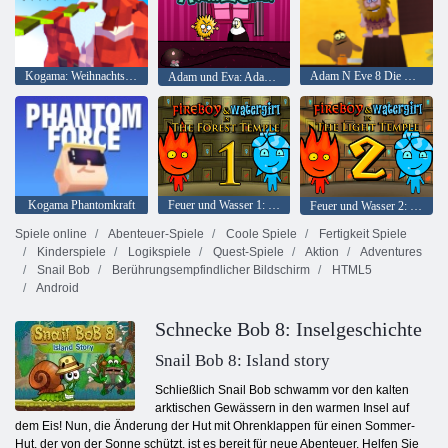
Kogama: Weihnachtsparkour
Adam N Eve 8 Die Liebesquest
Adam und Eva: Adam der Geist
Kogama Phantomkraft
Feuer und Wasser 1: Waldtempel
Feuer und Wasser 2: Lichttempel
Spiele online
Abenteuer-Spiele
Coole Spiele
Fertigkeit Spiele
Kinderspiele
Logikspiele
Quest-Spiele
Aktion
Adventures
Snail Bob
Berührungsempfindlicher Bildschirm
HTML5
Android
Schnecke Bob 8: Inselgeschichte
Snail Bob 8: Island story
Schließlich Snail Bob schwamm vor den kalten
arktischen Gewässern in den warmen Insel auf
dem Eis! Nun, die Änderung der Hut mit Ohrenklappen für einen Sommer-
Hut, der von der Sonne schützt, ist es bereit für neue Abenteuer. Helfen Sie