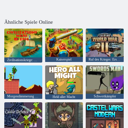
Ähnliche Spiele Online
Kaiserspiel
Ruf des Krieges: Erster Weltkrieg
Zivilisationskriege: Meisterausgabe
Morgendämmerung des Knochens
Schwertkämpfer
Held aller Macht