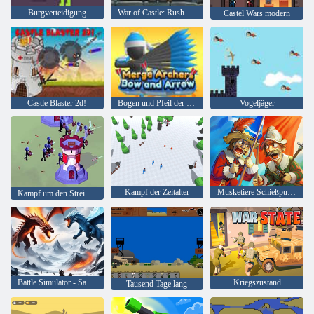
Burgverteidigung
War of Castle: Rush Royale und Drag and Drop
Castel Wars modern
Castle Blaster 2d!
Bogen und Pfeil der Bogenschützen zusammenführen
Vogeljäger
Kampf der Zeitalter
Musketiere Schießpulver gegen Stahl
Kampf um den Streichholzmann
Battle Simulator - Sandbox
Kriegszustand
Tausend Tage lang