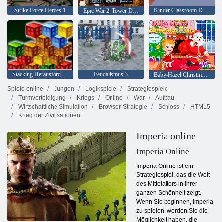
Strike Force Heroes 1
Kinder Classroom Dekoration
Epic War 2: Tower Defense
Stacking Herausforderung
Feudalismus 3
Baby-Hazel Christmas Time
Spiele online
Jungen
Logikspiele
Strategiespiele
Turmverteidigung
Kriegs
Online
War
Aufbau
Wirtschaftliche Simulation
Browser-Strategie
Schloss
HTML5
Krieg der Zivilisationen
Imperia online
Imperia Online
Imperia Online ist ein
Strategiespiel, das die Welt
des Mittelalters in ihrer
ganzen Schönheit zeigt.
Wenn Sie beginnen, Imperia
zu spielen, werden Sie die
Möglichkeit haben, die