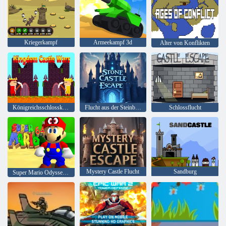
Kriegerkampf
Armeekampf 3d
Alter von Konflikten
Königreichsschlosskriege
Flucht aus der Steinburg
Schlossflucht
Mystery Castle Flucht
Sandburg
Super Mario Odyssey 64