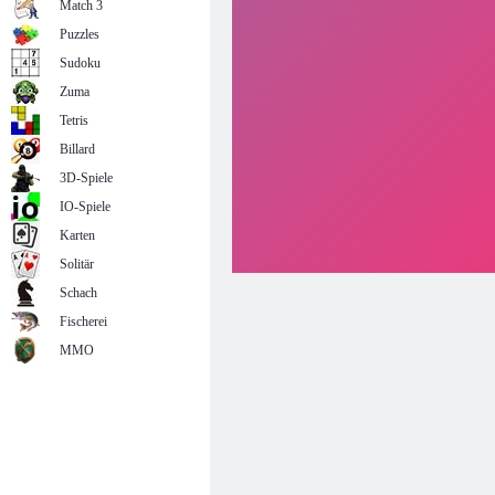
Match 3
Puzzles
Sudoku
Zuma
Tetris
Billard
3D-Spiele
IO-Spiele
Karten
Solitär
Schach
Fischerei
MMO