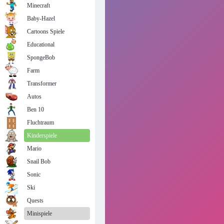
Minecraft
Baby-Hazel
Cartoons Spiele
Educational
SpongeBob
Farm
Transformer
Autos
Ben 10
Fluchtraum
Kinderspiele
Mario
Snail Bob
Sonic
Ski
Quests
Minispiele