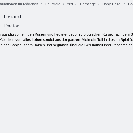
mulationen für Mädchen
Haustiere
Arzt
Tierpflege
Baby-Hazel
Pä
Meine Tasche
 Tierarzt
Kitty
Glücklicher
Haustiere Kitty
Katzenmacht
Lemur
Cat
et Doctor
 ständig von einigen Kursen und heute endet ornithologischen Kurse, nach dem Si
Mädchen vet - alles Leben sendet aus der ganzen. Vielmehr Teil in diesem Spiel 
Sie das Baby auf dem Barsch und beginnen, über die Gesundheit Ihrer Patienten h