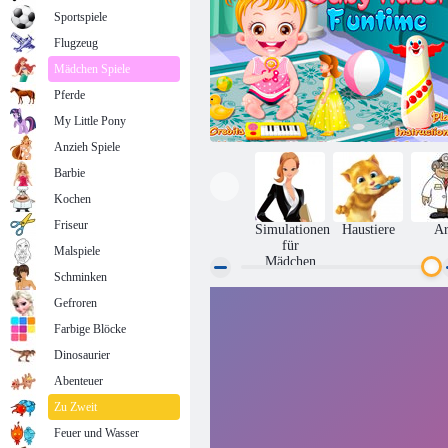
Sportspiele
Flugzeug
Mädchen Spiele
Pferde
My Little Pony
Anzieh Spiele
Barbie
Kochen
Friseur
Simulationen
Haustiere
Ar
für
Malspiele
Mädchen
Schminken
Gefroren
Baby Fun Time
Farbige Blöcke
Dinosaurier
Abenteuer
Zu Zweit
Feuer und Wasser