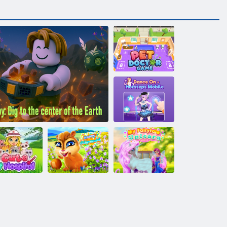
Haustierarzt-
Spiel
Tanzen Sie auf
Hotsteps Mobile
ttes Katzen-
Obby: Graben Sie in die Erde im
Glückliche
Mein Märchen
rankenhaus
Mittelpunkt
Streifenhörnchen
Einhorn