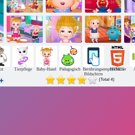
Baby-Hazel
Baby-Hazel
Baby-Hazel
Goldfish
Unfug Zeit
Christmas Time
Baby-
Haselnuss: Ein
Tag im
Baby- Hazel
Baby- Hazel
Kindergarten
Hair Day
Alien Freund
Fre
zt
Tierpflege
Baby-Hazel
Pädagogisch
Berührungsempfindlicher
HTML5
Bildschirm
(Total 4)