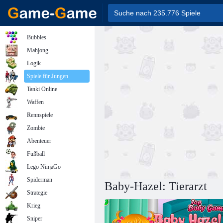
Bubbles
Mahjong
Logik
Spiele für Jungen
Tanki Online
Waffen
Rennspiele
Zombie
Abenteuer
Fußball
Lego NinjaGo
Spiderman
Baby-Hazel: Tierarzt
Strategie
Krieg
Sniper