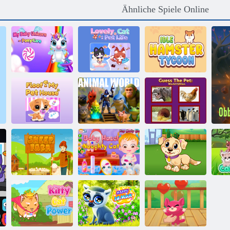
Ähnliche Spiele Online
Mein Baby
Einhorn - Pony
Schöne Katze:
Leerlauf
Care 2
Haustierleben
Hamster Tycoon
Floof My –
Guess The Pet:
Haustierhaus
Tierwelt
Weltausgabe
Baby-Hazel -
Mein
Ne
Schäferei
freche Katze
Welpenspieltag
K