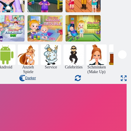
Baby-Hazel
Baby-Hazel
Baby-Hazel
Playdate
Neujahr Bash
Dolphin-Tour
Baby Hazel:
Baby Hazel
Ärger mit
Baby Hazel:
undschaftstag
Geschwistern
Geschwisterüberraschung
Android
Anzieh
Service
Celebrities
Schminken
Design
Spiele
(Make Up)
Darker