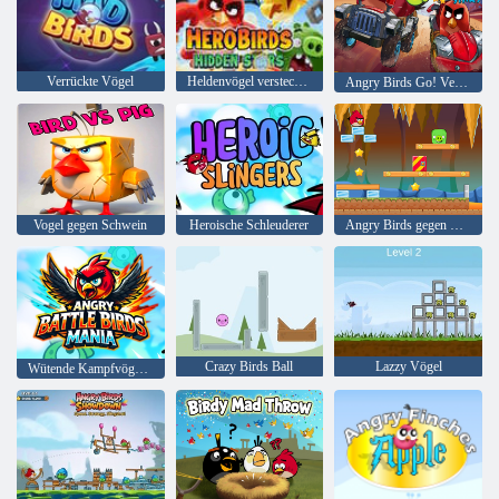
Verrückte Vögel
Heldenvögel versteckte Sterne
Angry Birds Go! Versteckte Sterne
Vogel gegen Schwein
Heroische Schleuderer
Angry Birds gegen Green Pig
Crazy Birds Ball
Lazzy Vögel
Wütende Kampfvögel Manie