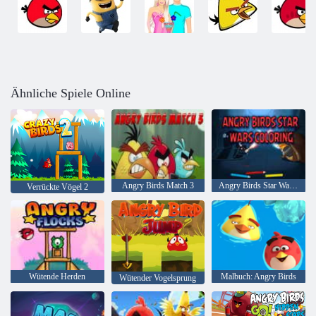
Ähnliche Spiele Online
Angry Birds Match 3
Angry Birds Star Wars Färbung
Verrückte Vögel 2
Wütende Herden
Malbuch: Angry Birds
Wütender Vogelsprung