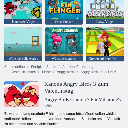
Kamikaze Vögel
Lazzy Vögel
Floss Flinger
Wütende Bälle Abriss
Wütende Zombies
Küssen auf dem Baseball-Feld
Spiele online
Fertigkeit Spiele
Ab einer Entfernung
Geschicklichkeit
Liebe
Angry birds
Angry Birds
HTML5
Kanone Angry Birds 3 Zum
Valentinstag
Angry Birds Cannon 3 For Valentine's
Day
Es war eine lang ersehnte Frühling und sogar böse Vögel wollen wirklich
verlieben! Helfen Liebhaber vereinen. Versuchen Sie, beim ersten Versuch
zu bekommen und so viele Punkte.