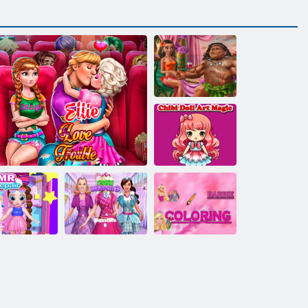
Exotischer
Prinzessin -
Vorschlag
Chibi-Puppen-
Kunstmagie
ASMR-
Lustiges Match
ppenreparatur
Ellie Liebe Ärger
3
Barbie-Färbung