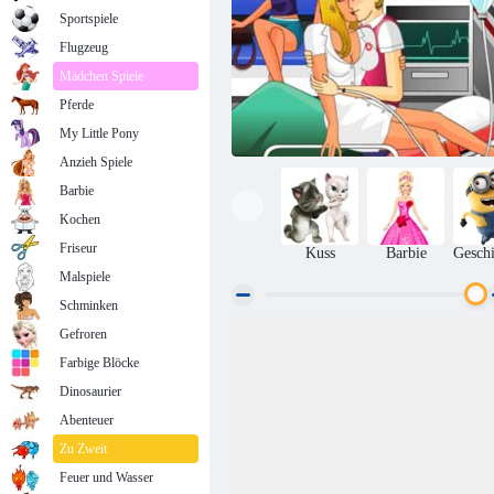
Sportspiele
Flugzeug
Mädchen Spiele
Pferde
My Little Pony
Anzieh Spiele
Barbie
Kochen
Friseur
Kuss
Barbie
Geschi
Malspiele
Schminken
Gefroren
Kuss Krankenschwestern
Farbige Blöcke
Dinosaurier
Abenteuer
Zu Zweit
Feuer und Wasser