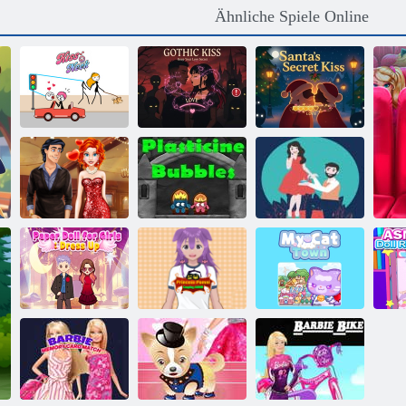
Ähnliche Spiele Online
Der geheime
Kuss des
Kuss O Hals
Gotischer Kuss
Weihnachtsmanns
Princess New
Year
Plastikine
Paar Ziele
Liebesgeschichte
Blasen
Puzzle
Papierpuppe
Prinzessin
zum Verkleiden
Pomni Cosplay
Meine
von Mädchen
ASMR
Katzenstadt
Pu