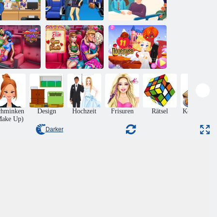
Stewardess
Krankenhaus
Büro-Liebe
Kissing
küssen
epunktetes
dchen-Kino-
Elsa
Flirten
Liebesproblem
11 Küsse
chminken
Design
Hochzeit
Frisuren
Rätsel
Kochspiele
Make Up)
Darker