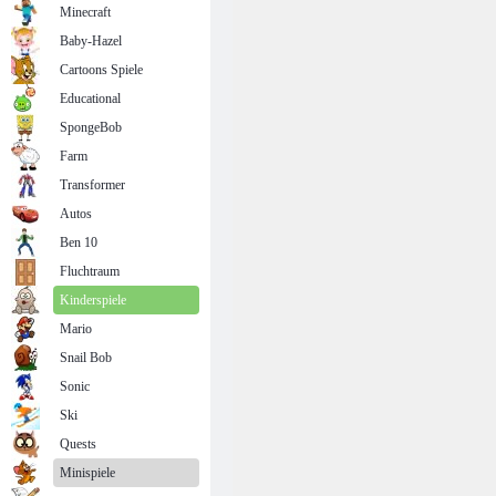
Minecraft
Baby-Hazel
Cartoons Spiele
Educational
SpongeBob
Farm
Transformer
Autos
Ben 10
Fluchtraum
Kinderspiele
Mario
Snail Bob
Sonic
Ski
Quests
Minispiele