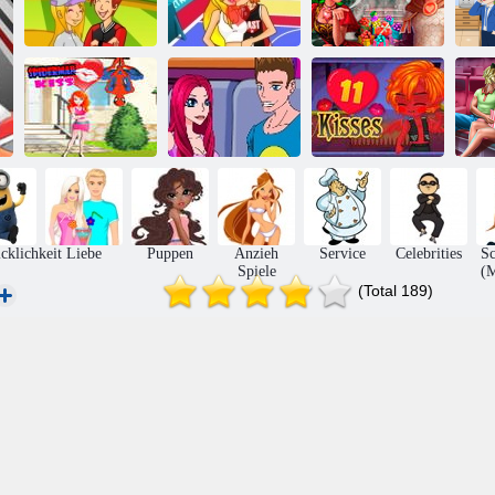
Küssen auf dem
Basketball
Ritter und
Baseball-Feld
Küsse
Prinzessinnen
G
Mä
Spiderman-Kuss
Küss mich
11 Küsse
cklichkeit
Liebe
Puppen
Anzieh
Service
Celebrities
S
Spiele
(
(Total 189)