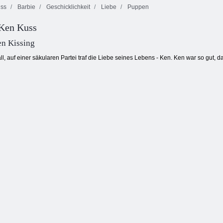
ss
Barbie
Geschicklichkeit
Liebe
Puppen
 Ken Kuss
Barbie Memory
Barbies
Card Match
Hundedressup
Barbie-Biker
en Kissing
all, auf einer säkularen Partei traf die Liebe seines Lebens - Ken. Ken war so gut