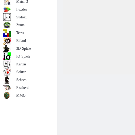
Match 3
Puzzles
Sudoku
Zuma
Tetris
Billard
3D-Spiele
IO-Spiele
Karten
Solitär
Schach
Fischerei
MMO