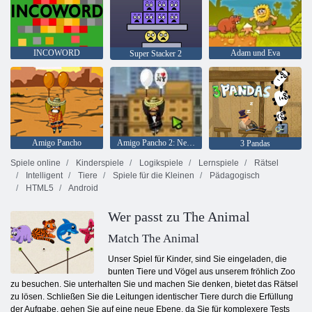
INCOWORD
Adam und Eva
Super Stacker 2
Amigo Pancho
Amigo Pancho 2: New York Party
3 Pandas
Spiele online
Kinderspiele
Logikspiele
Lernspiele
Rätsel
Intelligent
Tiere
Spiele für die Kleinen
Pädagogisch
HTML5
Android
Wer passt zu The Animal
Match The Animal
Unser Spiel für Kinder, sind Sie eingeladen, die
bunten Tiere und Vögel aus unserem fröhlich Zoo
zu besuchen. Sie unterhalten Sie und machen Sie denken, bietet das Rätsel
zu lösen. Schließen Sie die Leitungen identischer Tiere durch die Erfüllung
der Aufgabe, gehen Sie auf eine neue Ebene, da Sie für komplexere Tests