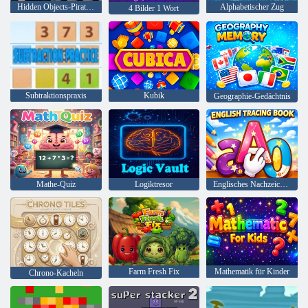
Hidden Objects-Piraten-Schatz
Alphabetischer Zug
4 Bilder 1 Wort
Subtraktionspraxis
Kubik
Geographie-Gedächtnis
Mathe-Quiz
Logiktresor
Englisches Nachzeichnungsbuch
Farm Fresh Fix
Mathematik für Kinder
Chrono-Kacheln