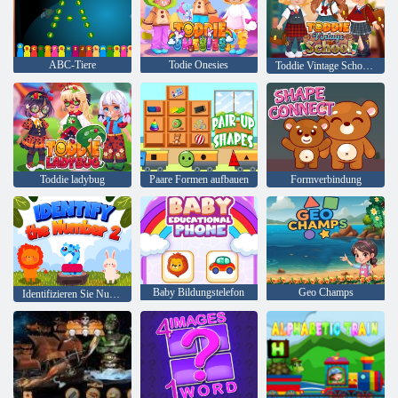
ABC-Tiere
Todie Onesies
Toddie Vintage School Day
Toddie ladybug
Paare Formen aufbauen
Formverbindung
Baby Bildungstelefon
Geo Champs
Identifizieren Sie Nummer 2