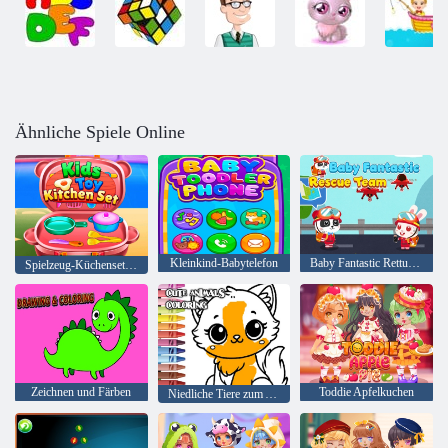
Ähnliche Spiele Online
Kleinkind-Babytelefon
Baby Fantastic Rettungsteam
Spielzeug-Küchenset für Kinder
Zeichnen und Färben
Toddie Apfelkuchen
Niedliche Tiere zum Ausmalen