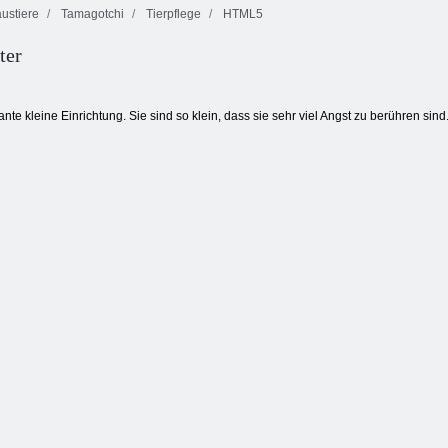
ustiere
Tamagotchi
Tierpflege
HTML5
ter
Glückliche
Mein Märchen
Süße Kitty
Streifenhörnchen
Einhorn
Pflege
e
nte kleine Einrichtung. Sie sind so klein, dass sie sehr viel Angst zu berühren si