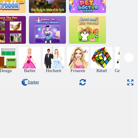
Obby: Graben
Leerlauf
Sie in die Erde
Haustierarzt-
mster Tycoon
im Mittelpunkt
Spiel
ess The Pet:
Tanzen Sie auf
Virtueller Neko-
eltausgabe
Hotsteps Mobile
Kitty-Sammler
Design
Barbie
Hochzeit
Frisuren
Rätsel
Geschicklich
Darker