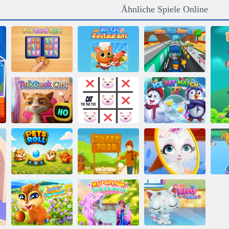
Ähnliche Spiele Online
Mein
Führen Sie Pet
Haustierkartensortierung
Katzenrestaurant
Surfer aus
Katze Tic Tac
Eishaustier-
TalkBack-Kat
Toe
Match
Baby-Hazel -
B
Haustierrolle
Schäferei
freche Katze