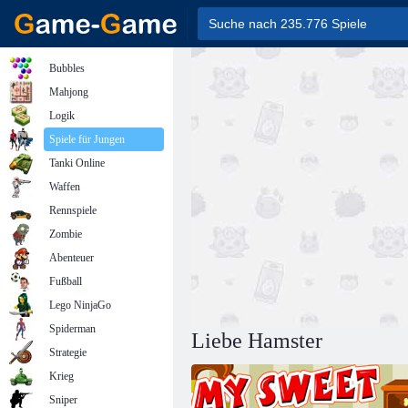
Bubbles
Mahjong
Logik
Spiele für Jungen
Tanki Online
Waffen
Rennspiele
Zombie
Abenteuer
Fußball
Lego NinjaGo
Spiderman
Liebe Hamster
Strategie
Krieg
Sniper