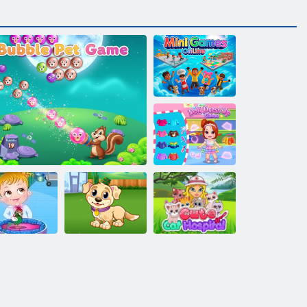
Minispiele
online
Puppen-
Anziehspiel
aby-Hazel:
Mein
Nettes Katzen-
Tierarzt
Bubble Pet-Spiel
Welpenspieltag
Krankenhaus