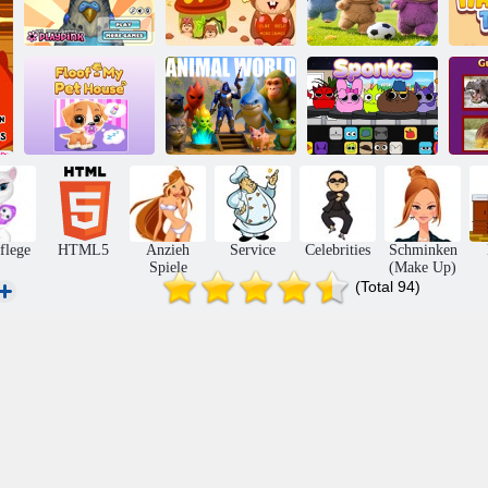
Labubu
Tamagotchi Pet
Polly Parrot
Netter Hamster
Simulator
Ha
Floof My –
Gu
Haustierhaus
Tierwelt
Spricht
W
flege
HTML5
Anzieh
Service
Celebrities
Schminken
Spiele
(Make Up)
(Total 94)