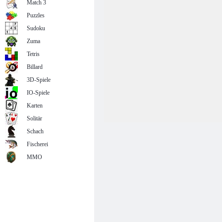
Match 3
Puzzles
Sudoku
Zuma
Tetris
Billard
3D-Spiele
IO-Spiele
Karten
Solitär
Schach
Fischerei
MMO