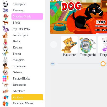
Sportspiele
Flugzeug
Mädchen Spiele
Pferde
My Little Pony
Anzieh Spiele
Barbie
Kochen
Friseur
Haustiere
Tamagotchi
Tierp
Malspiele
Schminken
Gefroren
Meine süße Welpen
Farbige Blöcke
Dinosaurier
Abenteuer
Zu Zweit
Feuer und Wasser