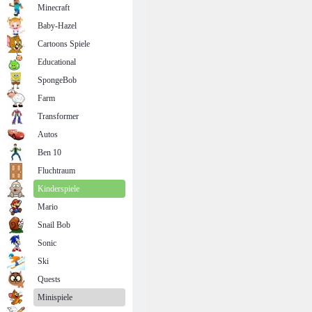
Minecraft
Baby-Hazel
Cartoons Spiele
Educational
SpongeBob
Farm
Transformer
Autos
Ben 10
Fluchtraum
Kinderspiele
Mario
Snail Bob
Sonic
Ski
Quests
Minispiele