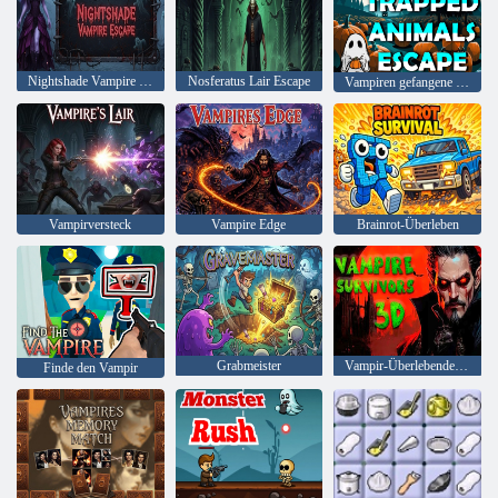
Nightshade Vampire Flucht
Nosferatus Lair Escape
Vampiren gefangene Tiere entkommen
Vampirversteck
Vampire Edge
Brainrot-Überleben
Grabmeister
Vampir-Überlebende 3D
Finde den Vampir