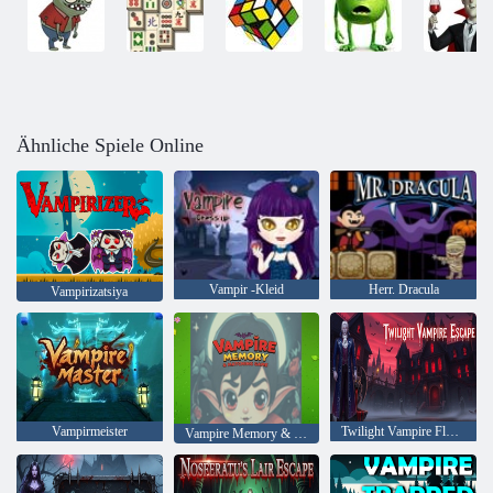
Ähnliche Spiele Online
Vampir -Kleid
Herr. Dracula
Vampirizatsiya
Vampirmeister
Twilight Vampire Flucht
Vampire Memory & Matching Game