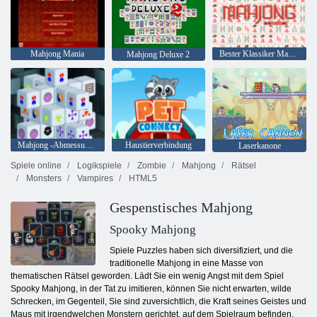
Mahjong Mania
Bester Klassiker Mahjong
Mahjong Deluxe 2
Mahjong -Abmessungen 15 Minuten
Haustierverbindung
Laserkanone
Spiele online
Logikspiele
Zombie
Mahjong
Rätsel
Monsters
Vampires
HTML5
Gespenstisches Mahjong
Spooky Mahjong
Spiele Puzzles haben sich diversifiziert, und die
traditionelle Mahjong in eine Masse von
thematischen Rätsel geworden. Lädt Sie ein wenig Angst mit dem Spiel
Spooky Mahjong, in der Tat zu imitieren, können Sie nicht erwarten, wilde
Schrecken, im Gegenteil, Sie sind zuversichtlich, die Kraft seines Geistes und
Maus mit irgendwelchen Monstern gerichtet, auf dem Spielraum befinden.