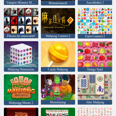
Vampire Memory Match
Anschließen 2
Monsterrausch
Fliesen der unerwartet!
Mahjong Connect 2
Farm Connect 2
Mahjong Dimensions
Candy Mahjong
Shuigo Spiel
Monsterjong
Alter Mahjong
Mahjongg Master 2