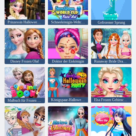
Prinzessin Halloween-Kostüme
Schneekönigin-Weltcup-Gesichtskunst
Gefrorener Sprung
Disney Frozen Olaf
Doktor der Eiskönigin
Runaway Bride Drama Hochzeit
Königspaar-Halloween-Party
Elsa Frozen Gehirnchirurgie
Malbuch für Frozen Elsa