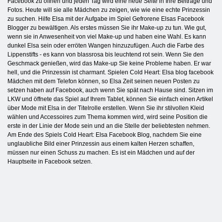
Facebook zu öffnen und jeden Tag wird eine neue Seite in Ihre Beiträge und
Fotos. Heute will sie alle Mädchen zu zeigen, wie wie eine echte Prinzessin
zu suchen. Hilfe Elsa mit der Aufgabe im Spiel Gefrorene Elsas Facebook
Blogger zu bewältigen. Als erstes müssen Sie ihr Make-up zu tun. Wie gut,
wenn sie in Anwesenheit von viel Make-up und haben eine Wahl. Es kann
dunkel Elsa sein oder erröten Wangen hinzuzufügen. Auch die Farbe des
Lippenstifts - es kann von blassrosa bis leuchtend rot sein. Wenn Sie den
Geschmack genießen, wird das Make-up Sie keine Probleme haben. Er war
hell, und die Prinzessin ist charmant. Spielen Cold Heart: Elsa blog facebook
Mädchen mit dem Telefon können, so Elsa Zeit seinen neuen Posten zu
setzen haben auf Facebook, auch wenn Sie spät nach Hause sind. Sitzen im
LKW und öffnete das Spiel auf Ihrem Tablet, können Sie einfach einen Artikel
über Mode mit Elsa in der Titelrolle erstellen. Wenn Sie ihr stilvollen Kleid
wählen und Accessoires zum Thema kommen wird, wird seine Position die
erste in der Linie der Mode sein und an die Stelle der beliebtesten nehmen.
Am Ende des Spiels Cold Heart: Elsa Facebook Blog, nachdem Sie eine
unglaubliche Bild einer Prinzessin aus einem kalten Herzen schaffen,
müssen nur einen Schuss zu machen. Es ist ein Mädchen und auf der
Hauptseite in Facebook setzen.