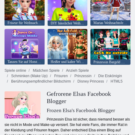
Friseur für Weihnachtsmädchen
Marias Weihnachtsfeier-Verkleidung
DIY hässlicher Weihnachtspullover
Tanzen Sie auf Hotsteps Mobile
Heißer und kalter Winterstil
Prinzessin Bargeld mich draußen
Spiele online
Mädchen Spiele
Anzieh Spiele
Schminken (Make Up)
Frisuren
Prinzessin
Die Eiskönigin
Berührungsempfindlicher Bildschirm
Disney Princess
HTML5
Gefrorene Elsas Facebook
Blogger
Frozen Elsa's Facebook Blogger
Prinzessin Elsa ist sicher, dass niemand besser als
sie nicht in Mode und Make-up versiert. Sie hat viele Fans, die immer Rat in
der Kleidung und Frisuren fragen. Daher entschied Elsa einen Blog auf