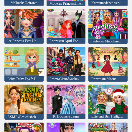
Malbuch: Gefroren
Katzenmädchen verkleiden sich
Moderne Prinzessinnen
Ice Princess Echt Haircuts
Prinzessin April Fools Friseursalon
Perfekter Mädchen-Schöpfer
Baby Cathy Ep47: Hübsche Getränke
Promi-Glam-Woche-Herausforderung
Prinzessin Moana: Modernes Makeover
K-Hochzeitstraum
Ellie und Ben Heiligabend
ASMR-Gesichtsbehandlung