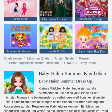
Immer Mode
Romantische K-Pop-Transformation
Charmantes Anziehen und Schminken
Ayla World Princess Leben
Shopaholic Rio
Baby- Hazel Hair Day
Spiele online
Mädchen Spiele
Anzieh Spiele
Frisuren
Berührungsempfindlicher Bildschirm
HTML5
Baby Halen
Baby-Halen-Sommer-Kleid oben
Baby Halen Summer Dress Up
Kleines Mädchen Halen freute sich auf die
Sommerferien. Sie hat so viele Pläne für die
nächsten Monate ihre bedeutenden zu verbringen, weil Sommer ist um die
Ecke. Es bleibt nur noch mit einigen netten Bildern aus ihrer Kleidung und
Accessoires auf den Regalen des Kabinetts zu kommen. Ein Mädchen
schaut sich eine Art und Weise, so aktualisieren Sie bitte Ihre Outfits im Trend