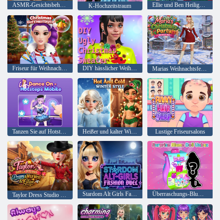
ASMR-Gesichtsbehandlung
Ellie und Ben Heiligabend
K-Hochzeitstraum
Friseur für Weihnachtsmädchen
DIY hässlicher Weihnachtspullover
Marias Weihnachtsfeier-Verkleidung
Tanzen Sie auf Hotsteps Mobile
Heißer und kalter Winterstil
Lustige Friseursalons
Stardom Alt Girls Fashion Duel
Überraschungs-Blume-Puppe auspacken
Taylor Dress Studio Preppy Wild West