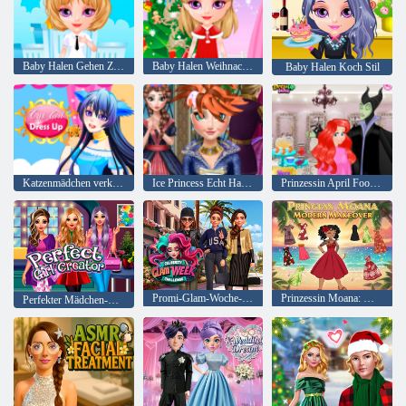
Baby Halen Gehen Zur Schule
Baby Halen Weihnachten Dress Up
Baby Halen Koch Stil
Katzenmädchen verkleiden sich
Ice Princess Echt Haircuts
Prinzessin April Fools Friseursalon
Promi-Glam-Woche-Herausforderung
Prinzessin Moana: Modernes Makeover
Perfekter Mädchen-Schöpfer