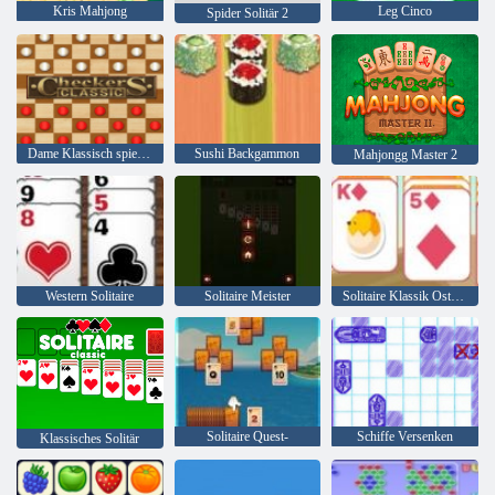
Kris Mahjong
Leg Cinco
Spider Solitär 2
Dame Klassisch spielen
Sushi Backgammon
Mahjongg Master 2
Western Solitaire
Solitaire Meister
Solitaire Klassik Ostern
Solitaire Quest-
Schiffe Versenken
Klassisches Solitär