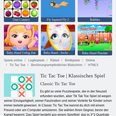
Onet Connect
Fly Squirrel Fly 2
Bubblez
Baby-Hazel Unfug Zeit
Baby-Hazel - freche Katze
Baby-Hazel Playdate
Spiele online
Logikspiele
Rätsel
Brettspiele
Online
Tic Tac Toe
Berührungsempfindlicher Bildschirm
HTML5
Tic Tac Toe | Klassisches Spiel
Classic Tic Tac Toe
Es gibt so viele Puzzlespiele, die in der Neuzeit
erfunden wurden, aber Tik Tak Toe Spiel ist wegen
seiner Einzigartigkeit, seiner Faszination und seiner Vorteile für Kinder schon
immer beliebt gewesen. In Classic Tic Tac Toe kannst du dich mit einem
Freund oder am Computer amüsieren. Sie wählen Ihren Gegner, bevor der
Kampf beginnt. Das Spiel besteht aus einem Spielfeld, das in 3*3 Quadrate