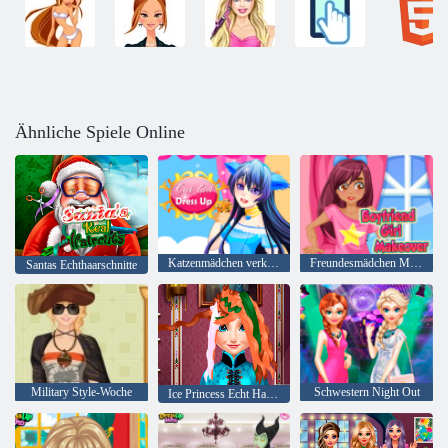
Ähnliche Spiele Online
Katzenmädchen verkleiden sich
Freundesmädchen Makeover
Santas Echthaarschnitte
Military Style-Woche
Schwestern Night Out
Ice Princess Echt Haircuts