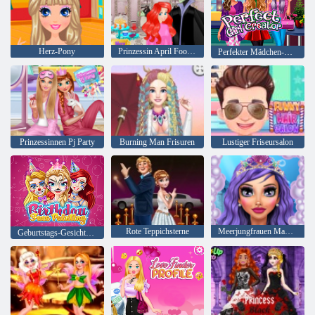
Herz-Pony
Prinzessin April Fools Friseursalon
Perfekter Mädchen-Schöpfer
Prinzessinnen Pj Party
Burning Man Frisuren
Lustiger Friseursalon
Rote Teppichsterne
Meerjungfrauen Makeup Salon
Geburtstags-Gesichts-Malerei