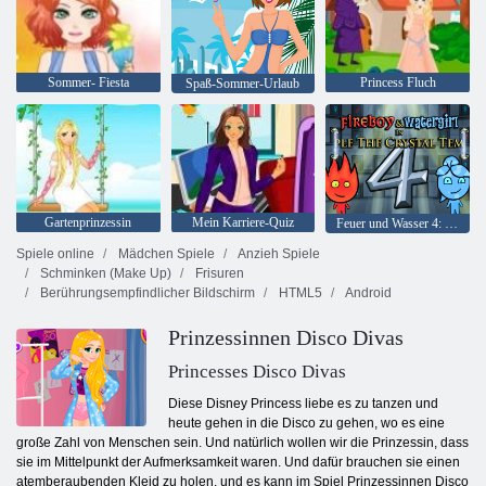
Sommer- Fiesta
Princess Fluch
Spaß-Sommer-Urlaub
Gartenprinzessin
Mein Karriere-Quiz
Feuer und Wasser 4: Kristalltempel
Spiele online
Mädchen Spiele
Anzieh Spiele
Schminken (Make Up)
Frisuren
Berührungsempfindlicher Bildschirm
HTML5
Android
Prinzessinnen Disco Divas
Princesses Disco Divas
Diese Disney Princess liebe es zu tanzen und
heute gehen in die Disco zu gehen, wo es eine
große Zahl von Menschen sein. Und natürlich wollen wir die Prinzessin, dass
sie im Mittelpunkt der Aufmerksamkeit waren. Und dafür brauchen sie einen
atemberaubenden Kleid zu holen, und es kann im Spiel Prinzessinnen Disco