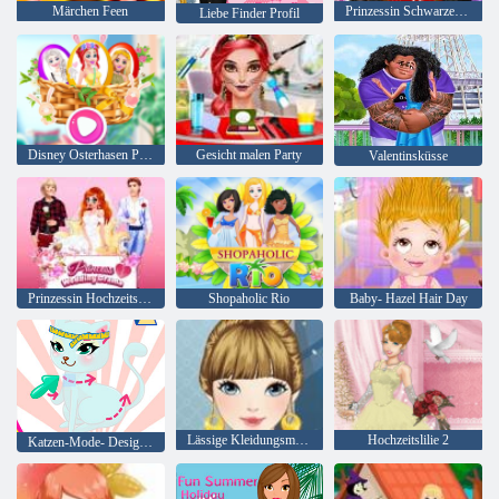
Märchen Feen
Prinzessin Schwarzes Hochzeitskleid
Liebe Finder Profil
Disney Osterhasen Party
Gesicht malen Party
Valentinsküsse
Prinzessin Hochzeitsdrama
Shopaholic Rio
Baby- Hazel Hair Day
Lässige Kleidungsmode
Hochzeitslilie 2
Katzen-Mode- Designer