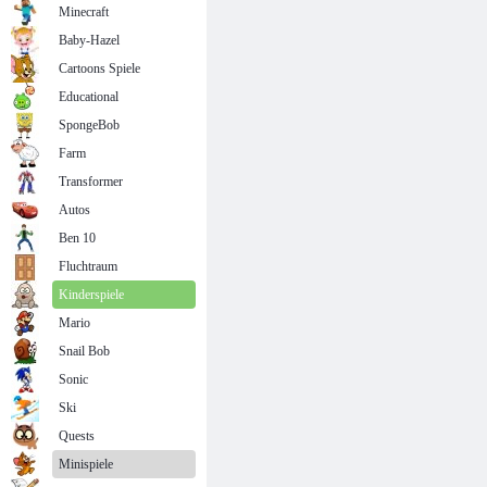
Minecraft
Baby-Hazel
Cartoons Spiele
Educational
SpongeBob
Farm
Transformer
Autos
Ben 10
Fluchtraum
Kinderspiele
Mario
Snail Bob
Sonic
Ski
Quests
Minispiele