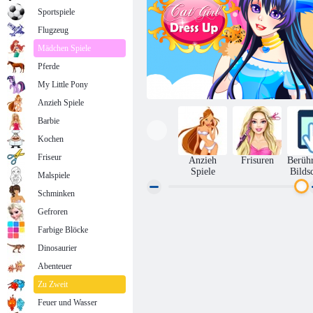
Sportspiele
Flugzeug
Mädchen Spiele
Pferde
My Little Pony
Anzieh Spiele
Barbie
Kochen
Friseur
Anzieh
Frisuren
Berüh
Spiele
Bilds
Malspiele
Schminken
Gefroren
Katzenmädchen verkleiden sich
Farbige Blöcke
Dinosaurier
Abenteuer
Zu Zweit
Feuer und Wasser