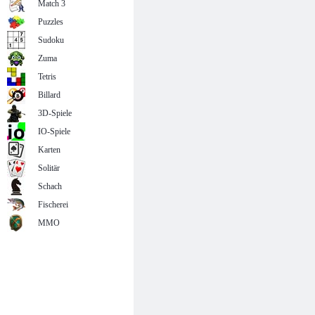
Match 3
Puzzles
Sudoku
Zuma
Tetris
Billard
3D-Spiele
IO-Spiele
Karten
Solitär
Schach
Fischerei
MMO