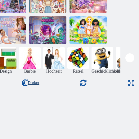
id & Ginny
Tagebuch
Y2K Glam
Maggie: Friend
Glamouröses
Clash
Makeover
Mädchen
ASMR-
Monster-Frisur-
önheitsklinik
Makeover
Shopaholic Rio
Design
Barbie
Hochzeit
Rätsel
Geschicklichkeit
Kochspiele
Darker