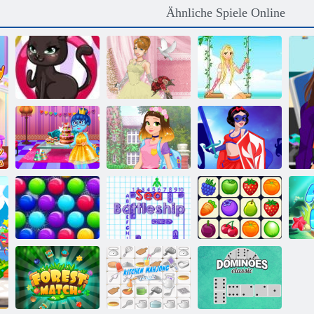
Ähnliche Spiele Online
Katzen-Mode-
Designer
Hochzeitslilie 2
Gartenprinzessin
Rapunzel
Innere heraus
Fashionista auf
Prinzessin
Geburtstagsfeier
dem Sprung
Superhelden
Smarty Bubbles
Schiffe
X-Mas
Versenken
Onet Connect