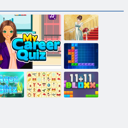
Hochzeit Lily
Ten Trix
KrisMas
Aqua Blitz
Mein Karriere-Quiz
Mahjong
11x11 Blöcke