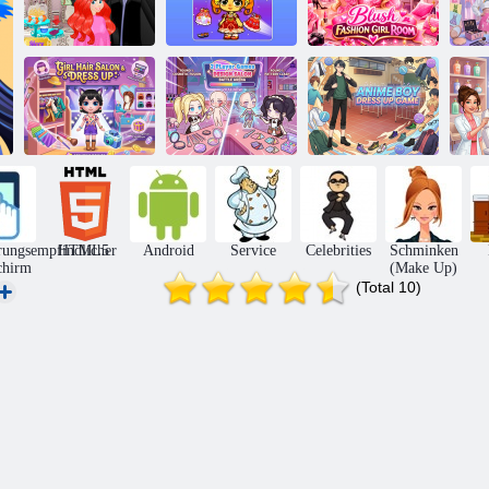
Prinzessin April
Errötendes
S
Fools
Ayla World
modisches
Friseursalon
Princess Leben
Mädchenzimmer
Friseursalon und
Anziehsalon für
2-Spieler-Spiele
Anime Boy
Mädchen
Design Salon
Dress Up-Spiel
Sch
rungsempfindlicher
HTML5
Android
Service
Celebrities
Schminken
chirm
(Make Up)
(Total 10)