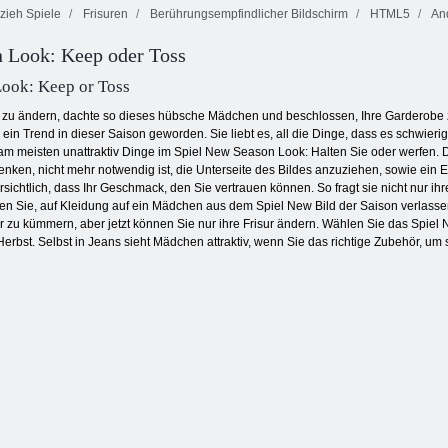
zieh Spiele
Frisuren
Berührungsempfindlicher Bildschirm
HTML5
An
 Look: Keep oder Toss
Dominoes
Waldmatch
Küche Mahjong
Klassiker
ook: Keep or Toss
eit zu ändern, dachte so dieses hübsche Mädchen und beschlossen, Ihre Garderobe zu
 ein Trend in dieser Saison geworden. Sie liebt es, all die Dinge, dass es schwieri
 meisten unattraktiv Dinge im Spiel New Season Look: Halten Sie oder werfen. 
 denken, nicht mehr notwendig ist, die Unterseite des Bildes anzuziehen, sowie ein 
chtlich, dass Ihr Geschmack, den Sie vertrauen können. So fragt sie nicht nur ihre
 Sie, auf Kleidung auf ein Mädchen aus dem Spiel New Bild der Saison verlassen:
 zu kümmern, aber jetzt können Sie nur ihre Frisur ändern. Wählen Sie das Spiel 
erbst. Selbst in Jeans sieht Mädchen attraktiv, wenn Sie das richtige Zubehör, um s