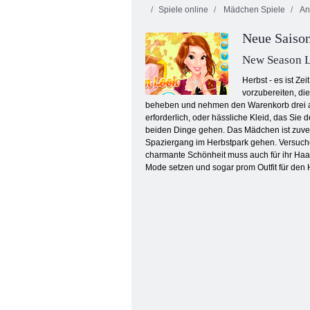
Spiele online
Mädchen Spiele
An
Neue Saison
New Season L
Herbst - es ist Z
vorzubereiten, die
beheben und nehmen den Warenkorb drei am
Shopaholic: Tokio
erforderlich, oder hässliche Kleid, das Sie
beiden Dinge gehen. Das Mädchen ist zuversi
Spaziergang im Herbstpark gehen. Versuchen
charmante Schönheit muss auch für ihr Haar
Mode setzen und sogar prom Outfit für den H