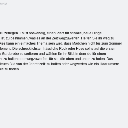
droid
 zerlegen. Es ist notwendig, einen Platz für stilvolle, neue Dinge
g ist, zu bestimmen, was es an der Zeit wegzuwerfen. Helfen Sie ihr weg zu
Dies kann ein einfaches Thema sein wird, dass Mädchen nicht bis zum Sommer
Element. Die schrecklichsten hässliche Rock oder Hose sollte auf die ersten
 Garderobe zu sortieren und wählen für ihr Bild, in dem sie für einen
 zu halten oder wegzuwerfen, für sie, die oben und unten zu holen. Das
Neues Bild von der Jahreszeit: zu halten oder wegwerfen wie ein Haar unsere
ie zu finden.