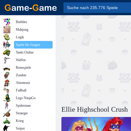
Bubbles
Mahjong
Logik
Spiele für Jungen
Tanki Online
Waffen
Rennspiele
Zombie
Abenteuer
Fußball
Lego NinjaGo
Spiderman
Ellie Highschool Crush
Strategie
Krieg
Sniper