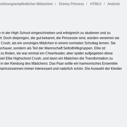
rührungsempfindlicher Bildschirm
Disney Princess
HTML5
Android
in der High School eingeschrieben und erfolgreich zu studieren und zu
 Doch diejenigen, die gut bekannt, die Prinzessin sind, würden verwirren sie
l Crush, als ein unruhiges Mädchen in einem normalen Schultag lernen. Sie
chauer, sondern als Teil der Mannschaft Selbsthilfegruppen. Ellie ist
 zu finden, sie war einmal ein Cheerleader, aber später aufgegeben diese
piel Ellie Highschool Crush, und dann ein Mädchen die Transformation zu
n in der Kleidung des Mädchens. Das Paar sollte ein harmonisches Ensemble
enprinzessinnen immer interessant und natürlich schön. Die Auswahl der Kleider