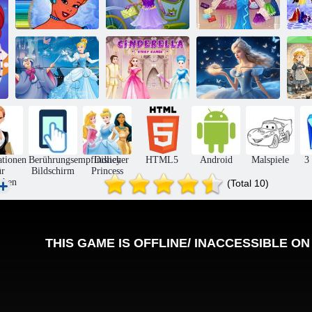
Aschenputtel
Cinderella Dress
A
Malbuch für
Dress Up Mode
Up Spiele für
Cinderella
Nova
Mädchen
M
Puzzle:
Fi
Aschenputtel
Cinderella-
Puzzle:
U
verwandelt sich
Story-Spiele
Aschenputtel
A
ationen
Berührungsempfindlicher
Disney
HTML5
Android
Malspiele
3
ür
Bildschirm
Princess
chen
(Total 10)