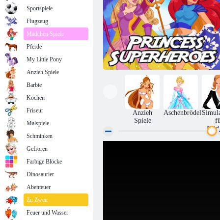
Sportspiele
Flugzeug
Mädchen Spiele
Pferde
My Little Pony
Anzieh Spiele
Barbie
Kochen
Friseur
Anzieh
Aschenbrödel
Simul
Spiele
f
Malspiele
Mäd
Schminken
Gefroren
Prinzessin Superhelden
Farbige Blöcke
Dinosaurier
Abenteuer
Zu Zweit
Feuer und Wasser