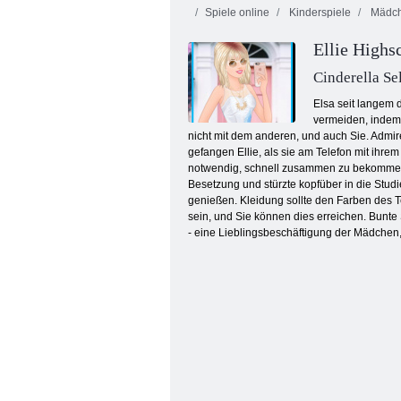
Spiele online
Kinderspiele
Mädch
Ellie Highs
Cinderella Se
Elsa seit langem 
vermeiden, indem 
nicht mit dem anderen, und auch Sie. Admir
Fabulous Angela's Fashion Fieber
gefangen Ellie, als sie am Telefon mit ihre
notwendig, schnell zusammen zu bekommen, w
Besetzung und stürzte kopfüber in die Stud
genießen. Kleidung sollte den Farben des 
sein, und Sie können dies erreichen. Bunte 
- eine Lieblingsbeschäftigung der Mädchen