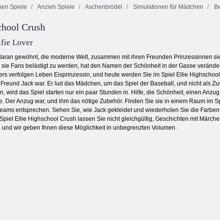
en Spiele
Anzieh Spiele
Aschenbrödel
Simulationen für Mädchen
Be
Rich Girl –
chool Crush
Shoppen für
Prinzessin Yoga
Reiche
Shopaholic Rio
lfie Lover
daran gewöhnt, die moderne Welt, zusammen mit ihren Freunden Prinzessinnen sie 
sie Fans belästigt zu werden, hat den Namen der Schönheit in der Gasse verändert.
ers verfolgen Leben Eisprinzessin, und heute werden Sie im Spiel Ellie Highschoo
m Freund Jack war. Er lud das Mädchen, um das Spiel der Baseball, und nicht als Zus
ird das Spiel starten nur ein paar Stunden in. Hilfe, die Schönheit, einen Anzug
ie. Der Anzug war, und ihm das nötige Zubehör. Finden Sie sie in einem Raum im S
Teams entsprechen. Sehen Sie, wie Jack gekleidet und wiederholen Sie die Farbe
Spiel Ellie Highschool Crush lassen Sie nicht gleichgültig, Geschichten mit Märch
, und wir geben Ihnen diese Möglichkeit in unbegrenzten Volumen.