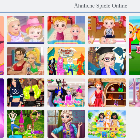
Ähnliche Spiele Online
Baby-Hazel.
Baby-Hazel
Baby Hazel
Thanksgiving-
Newborn
Granny Haus
Spaß
Impfung
Fitness -
Abenteuerzeit
Princess -
Training xl
verkleiden sich
Abschluss
Prinzessin
Prinzessin April
Bargeld mich
Fools
Pri
draußen
Friseursalon
Mode Prinzessin