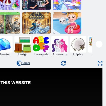
schenputtel
und
Aschenputtel im
Reinigung des
ärchenprinz
Modernland
Prinzessinnenzimmers
nden Sie die
nterschiede:
Cinderella Tile
Baby-Hazel-
schenputtel
Slide Challenge
Sommer-Spaß
 Gewinnt
Design
Lernspiele
Auswendig
Hüpfen
Puzzles
Darker