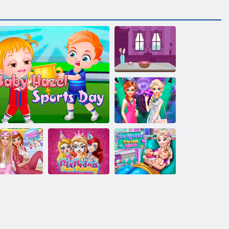
Karottenkuchen
Schwestern
Night Out
Geburtstags-
Eiskönigin
nzessinnen Pj
Gesichts-
Zwillinge
Party
Baby Hazel. Sporttag
Malerei
Geburt