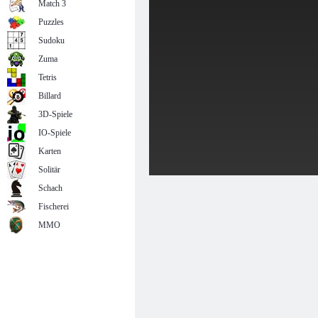
Match 3
Puzzles
Sudoku
Zuma
Tetris
Billard
3D-Spiele
IO-Spiele
Karten
Solitär
Schach
Fischerei
MMO