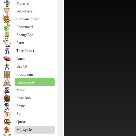
Minecraft
Baby-Hazel
Cartoons Spiele
Educational
SpongeBob
Farm
Transformer
Autos
Ben 10
Fluchtraum
Kinderspiele
Mario
Snail Bob
Sonic
Ski
Quests
Minispiele