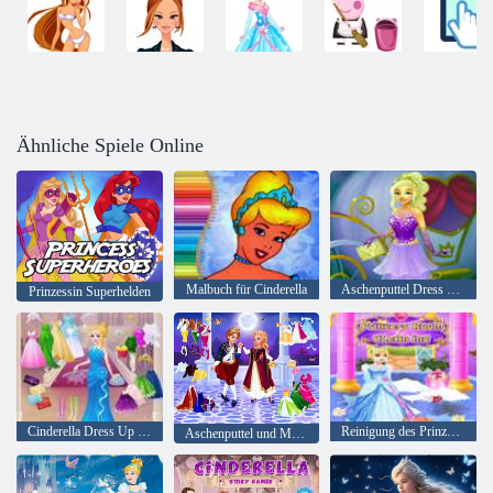
Ähnliche Spiele Online
Malbuch für Cinderella
Aschenputtel Dress Up Mode Nova
Prinzessin Superhelden
Cinderella Dress Up Spiele für Mädchen
Reinigung des Prinzessinnenzimmers
Aschenputtel und Märchenprinz