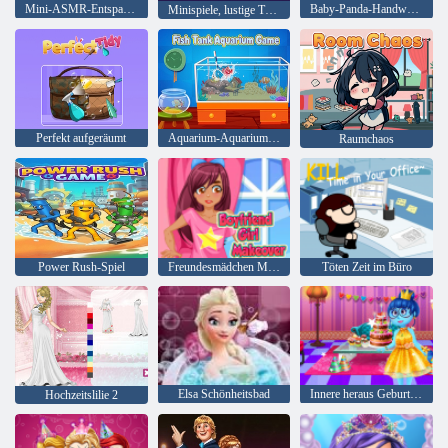
Mini-ASMR-Entspannungsspiele
Baby-Panda-Handwerkstagebuch
Minispiele, lustige Therapie
Perfekt aufgeräumt
Aquarium-Aquarium-Spiel
Raumchaos
Power Rush-Spiel
Freundesmädchen Makeover
Töten Zeit im Büro
Elsa Schönheitsbad
Innere heraus Geburtstagsfeier
Hochzeitslilie 2