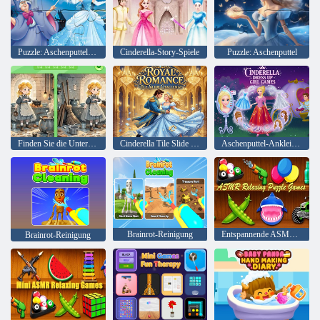
Puzzle: Aschenputtel verwandelt sich
Cinderella-Story-Spiele
Puzzle: Aschenputtel
Finden Sie die Unterschiede: Aschenputtel
Cinderella Tile Slide Challenge
Aschenputtel-Ankleidespiele für Mädchen
Brainrot-Reinigung
Entspannende ASMR-Puzzlespiele
Brainrot-Reinigung