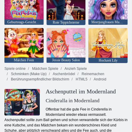
Geburtstags-Gesichts-Malerei
Meerjungfrauen Makeup Salon
Rote Teppichsterne
Märchen Feen
Jessie Beauty Salon
Hochzeit Lily
Spiele online
Mädchen Spiele
Anzieh Spiele
Schminken (Make Up)
Aschenbrödel
Reinemachen
Berührungsempfindlicher Bildschirm
HTML5
Android
Aschenputtel im Modernland
Cinderalla in Modernland
Offenbar hat die gute Fee in Cinderella in
Modernland wieder etwas vermasselt.
Aschenputtel sollte zum Ball gehen und schon verwandelte sich der Kürbis in
eine Kutsche, und das Mädchen bekam ein wunderschönes Kleid und
Schuhe, aber plötzlich verschwand alles und die Fee auch, und die