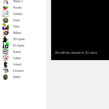
Match 3
Puzzles
Sudoku
Zuma
Tetris
Billard
3D-Spiele
IO-Spiele
Karten
Solitär
Schach
Fischerei
MMO