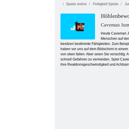
Spiele online
Fertigkeit Spiele
Ju
Höhlenbew
Caveman Jum
Heute Caveman Jump
Menschen auf der 
besitzen bestimmte Fähigkeiten. Zum Beispi
Kogama: Dunkler Parkour
haben vor uns auf dem Bildschirm in einem
von oben fallen. Aber seien Sie vorsichtig.
schnell Gefahren zu vermeiden. Spiel Cavem
ihre Reaktionsgeschwindigkeit und Achtsamk