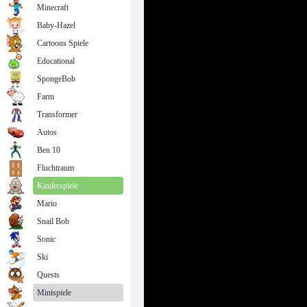
Minecraft
Baby-Hazel
Cartoons Spiele
Educational
SpongeBob
Farm
Transformer
Autos
Ben 10
Fluchtraum
Kinderspiele
Mario
Snail Bob
Sonic
Ski
Quests
Minispiele