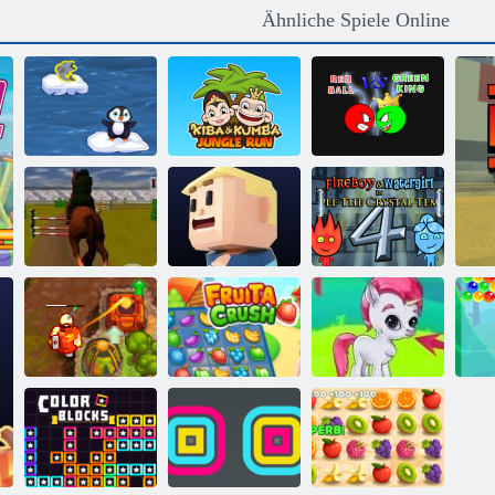
Ähnliche Spiele Online
Kiba und
Kumba:
Roter Ball gegen
Pinguin Sprung
Dschungellauf
Green King
Feuer und
Jumping Horse
Kogama: Oma
Wasser 4:
3D
Parkour
Kristalltempel
Verfluchter
Bubble Gemes -
Schatz 2
Fruita Crush
3 Gewinnt
Bu