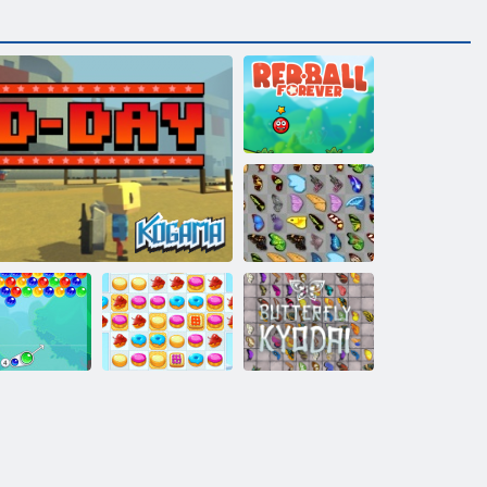
Roter Ball für
immer
Schmetterlings
Kyodai
Schmetterlings
bble Charms
Kogama: D Tag
Cookie Crush 2
Kyodai HD