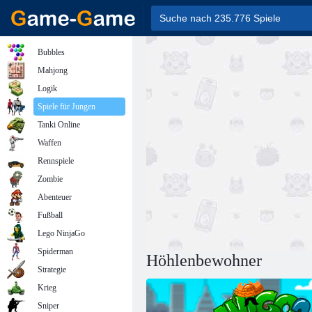
Bubbles
Mahjong
Logik
Spiele für Jungen
Tanki Online
Waffen
Rennspiele
Zombie
Abenteuer
Fußball
Lego NinjaGo
Spiderman
Höhlenbewohner
Strategie
Krieg
Sniper