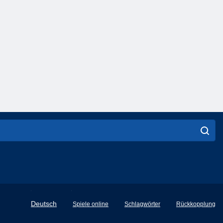
English
Deutsch
Spiele online
Schlagwörter
Rückkopplung
Français