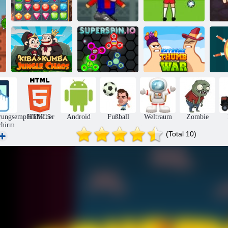
Football Headz
Euro -Strafe
Schatzsuche
Cup 2
2016
Kiba und
Kumba:
Extremer
Dschungelchaos
Superspin. io
Daumen-Krieg
rungsempfindlicher
HTML5
Android
Fußball
Weltraum
Zombie
chirm
(Total 10)