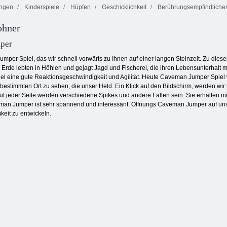
ngen
Kinderspiele
Hüpfen
Geschicklichkeit
Berührungsempfindlicher
ohner
Saftiger
Farbblöcke
Square Stapler
Armaturenbrett
per
er Spiel, das wir schnell vorwärts zu Ihnen auf einer langen Steinzeit. Zu dieser 
Erde lebten in Höhlen und gejagt Jagd und Fischerei, die ihren Lebensunterhalt 
el eine gute Reaktionsgeschwindigkeit und Agilität. Heute Caveman Jumper Spiel w
 bestimmten Ort zu sehen, die unser Held. Ein Klick auf den Bildschirm, werden
 Auf jeder Seite werden verschiedene Spikes und andere Fallen sein. Sie erhalten n
an Jumper ist sehr spannend und interessant. Öffnungs Caveman Jumper auf unsere
eit zu entwickeln.