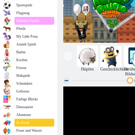
Sportspiele
Flugzeug
Mädchen Spiele
Pferde
My Little Pony
Anzieh Spiele
Barbie
Kochen
Friseur
Hüpfen
Geschicklichkeit
Berüh
Bilds
Malspiele
Schminken
Gefroren
Amigo Pancho 2: New York Party
Farbige Blöcke
Dinosaurier
Abenteuer
Zu Zweit
Feuer und Wasser