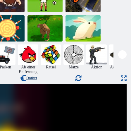
Goldmine
WM-Penalty
Parkwut 3
Messer Hit
Tiger Simulator
Gierig
Online
3d
Kaninchen
Parken
Ab einer
Rätsel
Matze
Aktion
Adventures
Entfernung
Darker