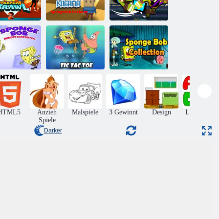
Kogama:
perschlägerei
SpongeBob
Nick
2
Parkour
Sommersportstars
SpongeBob
eicherkarten-
SpongeBob tic
SpongeBob-
Match
Tac Toe
Sammlung
HTML5
Anzieh
Malspiele
3 Gewinnt
Design
Lernspiele
Spiele
Darker