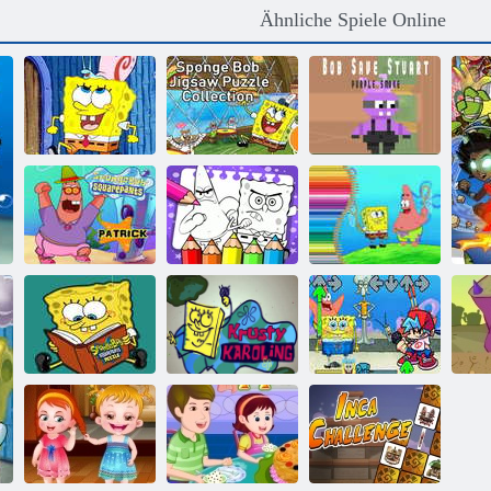
Ähnliche Spiele Online
SpongeBob-
SpongeBob-
Puzzle-
Bob Save Stuart
Rutsche
Sammlung
lila Rauch
SpongeBob
Schwammkopf
SpongeBob
Malbuch für
Patrick
Malbuch
Spongebob
SpongeBob
Friday Night
Schwammkopf-
Funkin' Krusty
FNF gegen
Puzzle
Karoling
Spunchbob
Ra