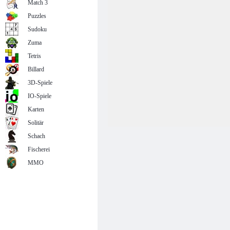
Match 3
Puzzles
Sudoku
Zuma
Tetris
Billard
3D-Spiele
IO-Spiele
Karten
Solitär
Schach
Fischerei
MMO