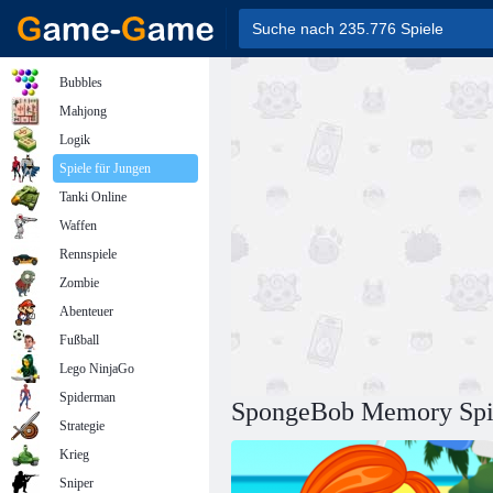
Bubbles
Mahjong
Logik
Spiele für Jungen
Tanki Online
Waffen
Rennspiele
Zombie
Abenteuer
Fußball
Lego NinjaGo
Spiderman
SpongeBob Memory Spi
Strategie
Krieg
Sniper