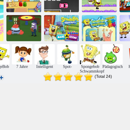
SpongeBob
Spongebob
Su
Restaurant
Verkehr Chaos
Portalverfolgung
SpongeBob -
SpongeBob
Quadrate und
Schwammkopf
die Retter des
machen eine
SpongeBob-
Sp
Schleims
Szene
Rätsel
geBob
7 Jahre
Intelligent
Spot-
Spongebob
Pädagogisch
Schwammkopf
(Total 24)