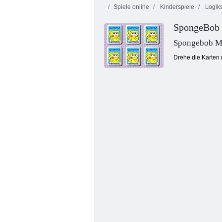
Spiele online
Kinderspiele
Logiks
SpongeBob 
Spongebob M
Drehe die Karten 
SpongeBob Leckere Gebäckparty