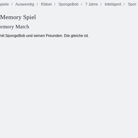
piele
Auswendig
Rätsel
SpongeBob
7 Jahre
Intelligent
Spot-
Memory Spiel
Baby-Hazel lernt
Apfelkuchen
Inka
Manieren
backen
Herausforderung
emory Match
mit SpongeBob und seinen Freunden. Die gleiche ist.