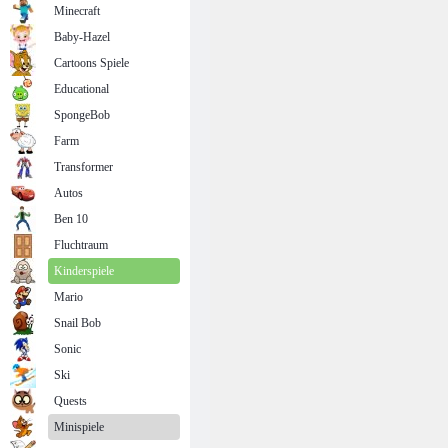
Minecraft
Baby-Hazel
Cartoons Spiele
Educational
SpongeBob
Farm
Transformer
Autos
Ben 10
Fluchtraum
Kinderspiele
Mario
Snail Bob
Sonic
Ski
Quests
Minispiele