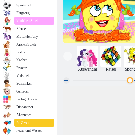
Sportspiele
Flugzeug
Mädchen Spiele
Pferde
My Little Pony
Anzieh Spiele
Barbie
Kochen
Friseur
Auswendig
Rätsel
Spon
Malspiele
Schminken
Gefroren
Schwämme
Farbige Blöcke
Dinosaurier
Abenteuer
Zu Zweit
Feuer und Wasser