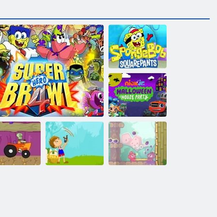
Spongebob
Schwammkopf
Nick Junior.
Halloween-
Hausparty
SpongeBob
cing Turnier
Superhelden-Brawl 4
Mangoschütze
Pomme Pomme