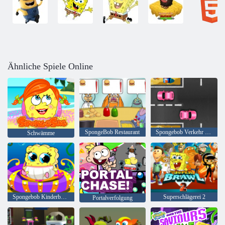
Ähnliche Spiele Online
SpongeBob Restaurant
Spongebob Verkehr Chaos
Schwämme
Spongebob Kinderbetreuung
Superschlägerei 2
Portalverfolgung