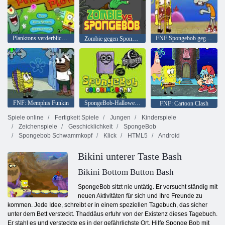
Planktons verderblicher Plan
FNF Spongebob gegen Thaddäus
Zombie gegen SpongeBoob
FNF: Memphis Funkin
SpongeBob-Halloween-Malbuch
FNF: Cartoon Clash
Spiele online
Fertigkeit Spiele
Jungen
Kinderspiele
Zeichenspiele
Geschicklichkeit
SpongeBob
Spongebob Schwammkopf
Klick
HTML5
Android
Bikini unterer Taste Bash
Bikini Bottom Button Bash
SpongeBob sitzt nie untätig. Er versucht ständig mit
neuen Aktivitäten für sich und Ihre Freunde zu
kommen. Jede Idee, schreibt er in einem speziellen Tagebuch, das sicher
unter dem Bett versteckt. Thaddäus erfuhr von der Existenz dieses Tagebuch.
Er stahl es und versteckte es in der gefährlichste Ort. Hilfe Sponge Bob mit