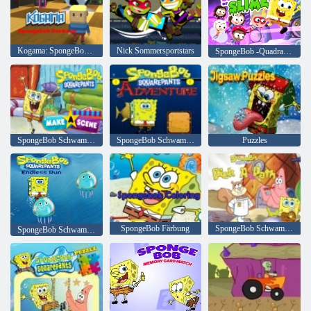
Kogama: SpongeBob Parkour
Nick Sommersportstars
SpongeBob -Quadrate und die Retter des Schleims
SpongeBob Schwammkopf machen eine Szene
SpongeBob Schwammkopf Adventure
Puzzles
SpongeBob Färbung
SpongeBob Schwammkopf Wählen Sie einen Pfad
SpongeBob Schwammkopf Endless Run