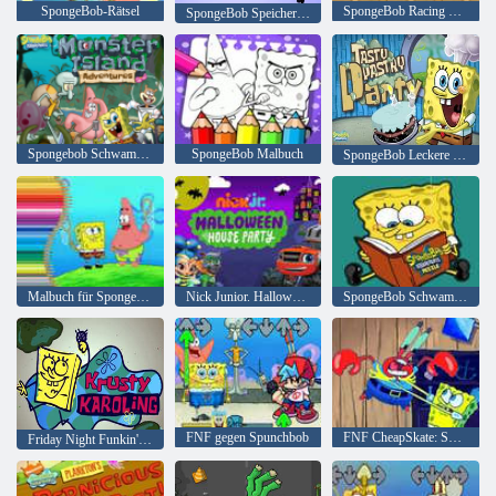
SpongeBob-Rätsel
SpongeBob Racing Turnier
SpongeBob Speicherkarten-Match
Spongebob Schwammkopf Monster Insel Abenteuer
SpongeBob Malbuch
SpongeBob Leckere Gebäckparty
Malbuch für Spongebob
Nick Junior. Halloween-Hausparty
SpongeBob Schwammkopf-Puzzle
FNF gegen Spunchbob
FNF CheapSkate: SpongeBob gegen Mr. Krabs
Friday Night Funkin' Krusty Karoling