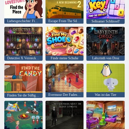
Liebesgeschichte: Finde das Stück
Escape From The Silence 2 ein Neuanfang
Seltsamer Schlüssel!
Detective X Verstecktes Objekt finden
Finde meine Schuhe
Labyrinth von Droz
Evermoor Der Faden des Schicksals
Was ist das Tier
Finden Sie die Süßigkeit