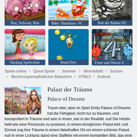
Run, Schwein, Run
Bob der Räuber H5
Baby- Haselnuss -Weihnachtsüberraschung
Slacking Spielschule
Hund Dive
Feuer und Wasser 4: Kristalltempel
Spiele online
Quest-Spiele
Sammel-
Wimmelbild
Suchen
Berührungsempfindlicher Bildschirm
HTML5
Android
Palast der Träume
Palace of Dreams
Traum aller, aber im Spiel Emily Palace of Dreams
hat die Fähigkeit, nicht nur zu träumen, und
transportiert in Träume und sein in ihnen, wie in der Realität. null Die Heldin
liebt wie eine Prinzessin zu posieren, in einem königlichen Palast lebt. null
Einmal zog ihre Träume in einem fabelhaften Ort vor einem schönen Palast.
null In einer Lichtung stand eine Staffelei mit einem kompletten Bild, das eine