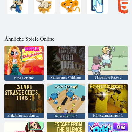
Ähnliche Spiele Online
Verlassenes Waldhaus
Finden Sie Katze 2
Nina Detektiv
Entkomme aus dem Haus eines seltsamen Mädchens
Hinterzimmerflucht 1
Kombiniere sie!