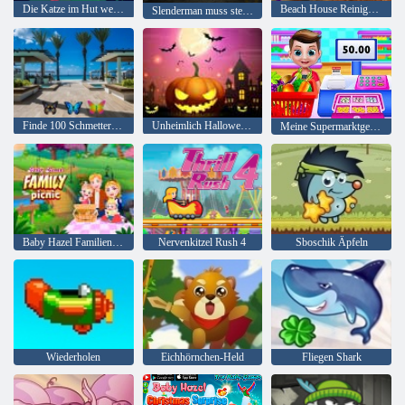
Die Katze im Hut weiß viel über das! Lagerzeit
Beach House Reinigung
Slenderman muss sterben: Stille Straßen
Finde 100 Schmetterlinge
Unheimlich Halloween-Party
Meine Supermarktgeschichte
Baby Hazel Familienpicknick
Nervenkitzel Rush 4
Sboschik Äpfeln
Wiederholen
Eichhörnchen-Held
Fliegen Shark