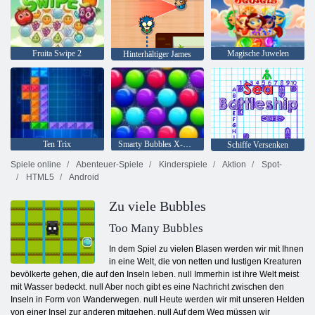
Fruita Swipe 2
Magische Juwelen
Hinterhältiger James
Ten Trix
Smarty Bubbles X-Mas
Schiffe Versenken
Spiele online
Abenteuer-Spiele
Kinderspiele
Aktion
Spot-
HTML5
Android
Zu viele Bubbles
Too Many Bubbles
In dem Spiel zu vielen Blasen werden wir mit Ihnen
in eine Welt, die von netten und lustigen Kreaturen
bevölkerte gehen, die auf den Inseln leben. null Immerhin ist ihre Welt meist
mit Wasser bedeckt. null Aber noch gibt es eine Nachricht zwischen den
Inseln in Form von Wanderwegen. null Heute werden wir mit unseren Helden
von einer Insel zur anderen mitgehen. null Auf dem Weg müssen wir