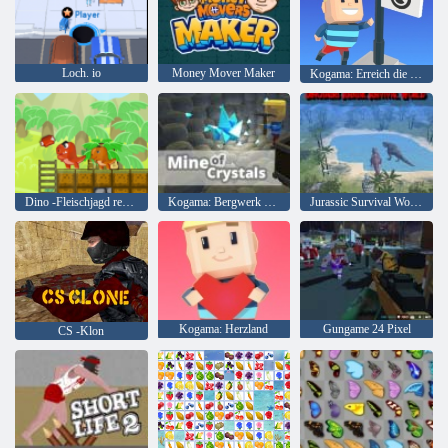
Loch. io
Money Mover Maker
Kogama: Erreich die Flagge
Dino -Fleischjagd remastered
Kogama: Bergwerk der Kristalle
Jurassic Survival World der Dinosaurier
Kogama: Herzland
Gungame 24 Pixel
CS -Klon