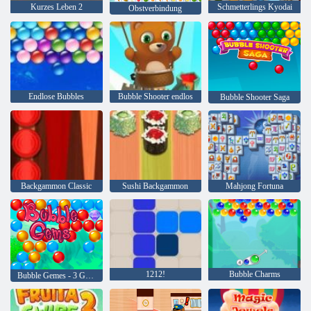
Kurzes Leben 2
Schmetterlings Kyodai
Obstverbindung
Endlose Bubbles
Bubble Shooter endlos
Bubble Shooter Saga
Backgammon Classic
Sushi Backgammon
Mahjong Fortuna
1212!
Bubble Charms
Bubble Gemes - 3 Gewinnt