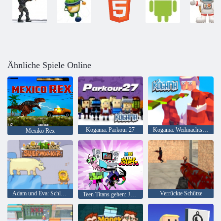
Ähnliche Spiele Online
Kogama: Parkour 27
Kogama: Weihnachtsparkour
Mexiko Rex
Adam und Eva: Schlafwandler
Verrückte Schütze
Teen Titans gehen: Jump Joss