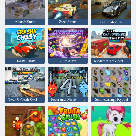
Altstadt Stunt
Zwei Stunts
GT Rush 2026
Crashy Chasy
Autoläufer
Modernes Parkspiel 2026
Feuer und Wasser 4: Kristalltempel
Schmetterlings Kyodai
Drive & Crash Sandbox