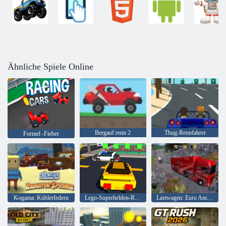
Ähnliche Spiele Online
Bergauf renn 2
Thug-Rennfahrer
Formel -Fieber
Kogama: Kühlerfedern
Lego-Superhelden-Rennen
Lastwagen: Euro American Tour