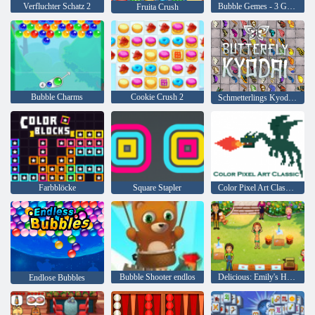
Verfluchter Schatz 2
Bubble Gemes - 3 Gewinnt
Fruita Crush
Bubble Charms
Cookie Crush 2
Schmetterlings Kyodai HD
Farbblöcke
Square Stapler
Color Pixel Art Classic Classic
Bubble Shooter endlos
Delicious: Emily's Home, Sweet Home
Endlose Bubbles