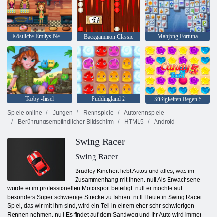
Köstliche Emilys New Beginning
Mahjong Fortuna
Backgammon Classic
Tabby -Insel
Puddingland 2
Süßigkeiten Regen 5
Spiele online
Jungen
Rennspiele
Autorennspiele
Berührungsempfindlicher Bildschirm
HTML5
Android
Swing Racer
Swing Racer
Bradley Kindheit liebt Autos und alles, was im
Zusammenhang mit ihnen. null Als Erwachsene
wurde er im professionellen Motorsport beteiligt. null er mochte auf
besonders Super schwierige Strecke zu fahren. null Heute in Swing Racer
Spiel, das wir mit ihm sind, wird ein Teil in einem eher sehr schwierigen
Rennen nehmen. null Es findet auf dem Sandweg und Ihr Auto wird immer