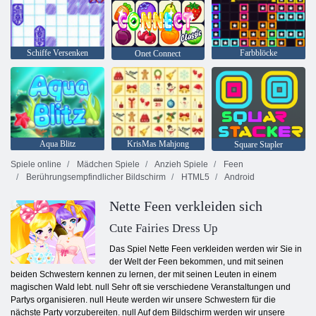
Schiffe Versenken
Farbblöcke
Onet Connect
Aqua Blitz
KrisMas Mahjong
Square Stapler
Spiele online
Mädchen Spiele
Anzieh Spiele
Feen
Berührungsempfindlicher Bildschirm
HTML5
Android
Nette Feen verkleiden sich
Cute Fairies Dress Up
Das Spiel Nette Feen verkleiden werden wir Sie in
der Welt der Feen bekommen, und mit seinen
beiden Schwestern kennen zu lernen, der mit seinen Leuten in einem
magischen Wald lebt. null Sehr oft sie verschiedene Veranstaltungen und
Partys organisieren. null Heute werden wir unsere Schwestern für die
nächste Party vorzubereiten. null Auf dem Bildschirm werden wir unsere