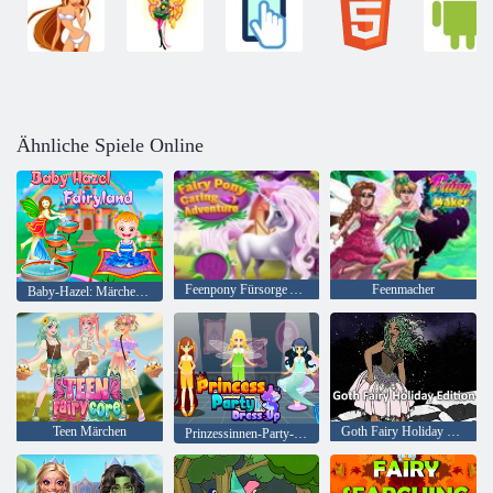
Ähnliche Spiele Online
Feenpony Fürsorge Abenteuer
Feenmacher
Baby-Hazel: Märchenland
Teen Märchen
Goth Fairy Holiday Edition
Prinzessinnen-Party-Verkleidung