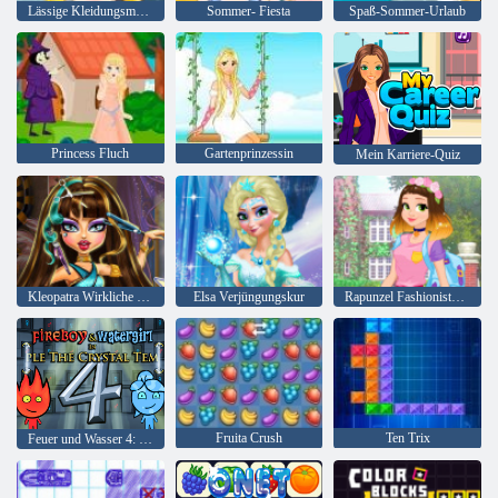
Lässige Kleidungsmode
Sommer- Fiesta
Spaß-Sommer-Urlaub
Princess Fluch
Gartenprinzessin
Mein Karriere-Quiz
Kleopatra Wirkliche Haarschnitte
Elsa Verjüngungskur
Rapunzel Fashionista auf dem Sprung
Fruita Crush
Ten Trix
Feuer und Wasser 4: Kristalltempel