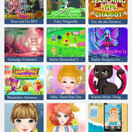
Hexe und Fee BFF
Fairy Wingerella
Fee, die den Streitwagen durchsucht
Anmutige Schmetterlingsrettung
Barbie Blumenlied Spaß
Barbie Mariposa verkleidet sich
Baby- Hazel Hair Day
Katzen-Mode- Designer
Blumenfee-Abenteuergeschichte