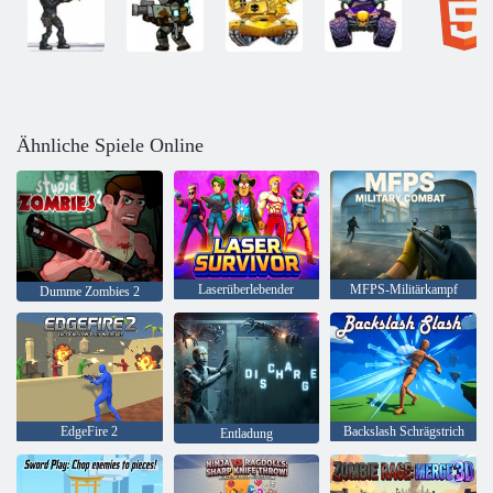
Ähnliche Spiele Online
Laserüberlebender
MFPS-Militärkampf
Dumme Zombies 2
EdgeFire 2
Backslash Schrägstrich
Entladung