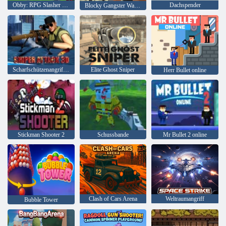
Obby: RPG Slasher Blade Loot
Dachspender
Blocky Gangster Warfare
Scharfschützenangriff 3D
Elite Ghost Sniper
Herr Bullet online
Stickman Shooter 2
Schussbande
Mr Bullet 2 online
Clash of Cars Arena
Weltraumangriff
Bubble Tower