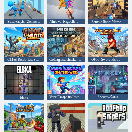
Schwertspiel: Zerhacke deine Feinde!
Ninja vs. Ragdolls: Scharfer Messerwurf!
Zombie Rage: Merge 3D
GMod Bomb Test Sandbox
Gefängnisarchitekt: Cage Break Tycoon
Obby: Sword Hero Adventure
Vape Escape im Internet
Shooter-König
Elska