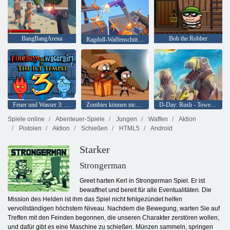
BangBangArena
Bob the Robber
Ragdoll-Waffenschütze! Kanonenspinnen-Spielplatz
Feuer und Wasser 3: Der Eistempel
Zombies können nicht springen
D-Day: Rush - Tower Defense
Spiele online
Abenteuer-Spiele
Jungen
Waffen
Aktion
Pistolen
Aktion
Schießen
HTML5
Android
Starker
Strongerman
Greet harten Kerl in Strongerman Spiel. Er ist
bewaffnet und bereit für alle Eventualitäten. Die
Mission des Helden ist ihm das Spiel nicht fehlgezündet helfen
vervollständigen höchstem Niveau. Nachdem die Bewegung, warten Sie auf
Treffen mit den Feinden begonnen, die unseren Charakter zerstören wollen,
und dafür gibt es eine Maschine zu schießen. Münzen sammeln, springen